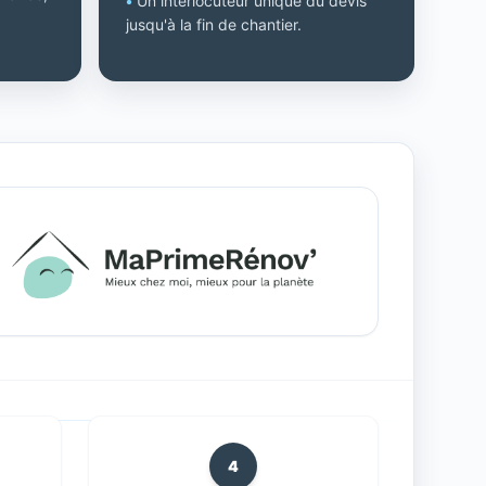
•
Un interlocuteur unique du devis
jusqu'à la fin de chantier.
4