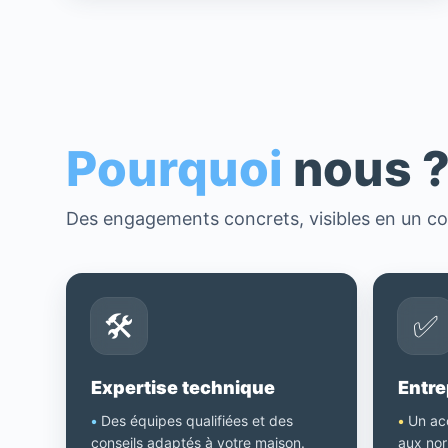
Pourquoi
nous 
Des engagements concrets, visibles en un co
🛠️
✅
Expertise technique
Entre
•
Des équipes qualifiées et des
•
Un ac
conseils adaptés à votre maison.
aux nor