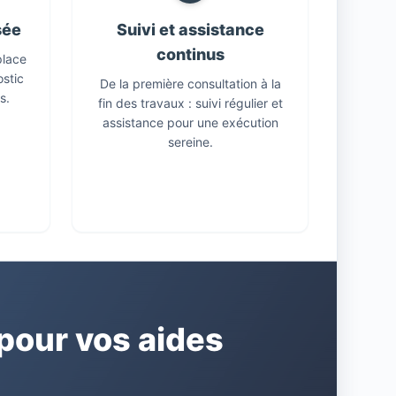
sée
Suivi et assistance
continus
place
ostic
De la première consultation à la
s.
fin des travaux : suivi régulier et
assistance pour une exécution
sereine.
our vos aides
E