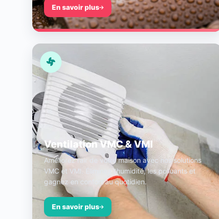
En savoir plus
Ventilation VMC & VMI
Améliorez l’air de votre maison avec nos solutions
VMC et VMI. Éliminez l’humidité, les polluants et
gagnez en confort au quotidien.
En savoir plus