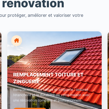
 renovation
ur protéger, améliorer et valoriser votre
REMPLACEMENT TOITURE ET
ZINGUERIE
Remplacement de toiture et zinguerie : assurez
l’étanchéité et la durabilité de votre maison avec
une rénovation complète et professionnelle.