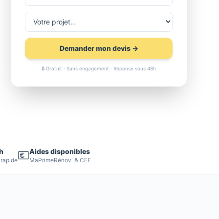
Demander mon devis →
🔒 Gratuit · Sans engagement · Réponse sous 48h
h
Aides disponibles
💶
 rapide
MaPrimeRénov' & CEE