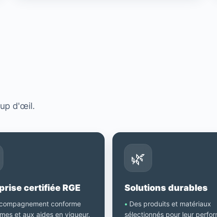
?
up d'œil.
🌿
prise certifiée RGE
Solutions durables
compagnement conforme
•
Des produits et matériaux
mes et aux aides en vigueur.
sélectionnés pour leur perfo