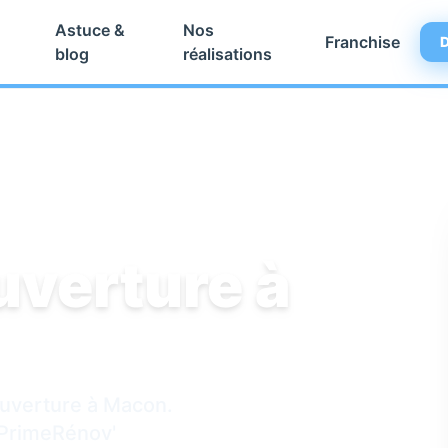
Astuce &
Nos
Franchise
D
blog
réalisations
uverture à
Couverture à Macon.
aPrimeRénov'