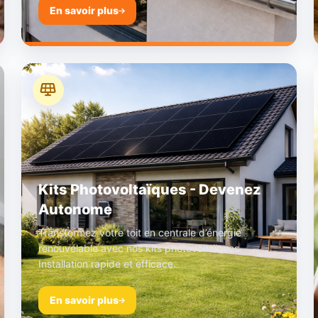
En savoir plus
Kits Photovoltaïques - Devenez
Autonome
Transformez votre toit en centrale d’énergie
renouvelable avec nos kits photovoltaïques.
Installation rapide et efficace.
En savoir plus