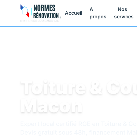
A
Nos
Accueil
propos
services
Accueil
/
Toiture & Couverture
/
Macon
Toiture & Co
Macon
Expert local certifié RGE en Toiture & 
Devis gratuit sous 48h, financement M