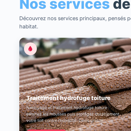
Nos services
de
Découvrez nos services principaux, pensés po
habitat.
Traitement hydrofuge toiture
Nettoyage et traitement hydrofuge toiture :
éliminez les mousses puis protégez durablement
votre toit contre l’humidité. Devis gratuit.