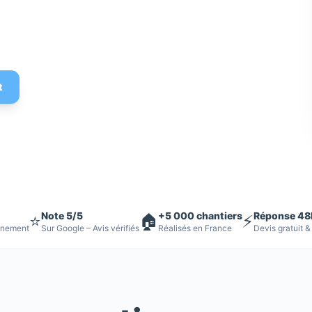
 Devis gratuit
t
Note 5/5
+5 000 chantiers
Réponse 48
⭐
🏠
⚡
nnement
Sur Google – Avis vérifiés
Réalisés en France
Devis gratuit &