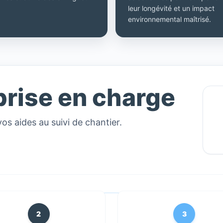
leur longévité et un impact
environnemental maîtrisé.
prise en charge
vos aides au suivi de chantier.
2
3