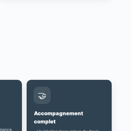
🤝
Accompagnement
complet
rmance,