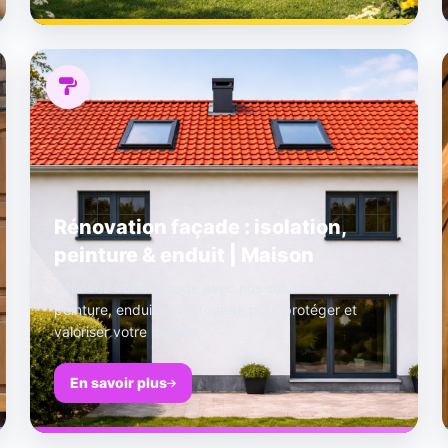
Rénovation façade : isolation,
peinture & enduit | Maison
Rénovez votre façade avec nos solutions : isolation,
peinture, enduit et nettoyage pour protéger et
valoriser votre maison.
En savoir plus