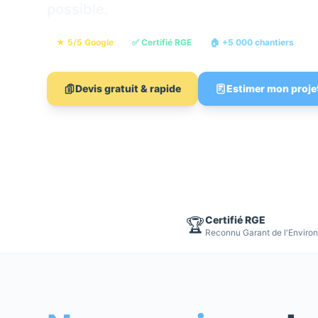
possible.
★ 5/5 Google
✅ Certifié RGE
🏠 +5 000 chantiers

Devis gratuit & rapide
Estimer mon proje
Certifié RGE
🏆
Reconnu Garant de l'Enviro