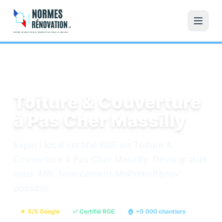
Accueil
/
Toiture & Couverture
/
Pas Cher Massilly
Toiture & Couverture
à Pas Cher Massilly
Expert local certifié RGE en Toiture &
Couverture à Pas Cher Massilly. Devis gratuit
sous 48h, financement MaPrimeRénov'
possible.
★ 5/5 Google
✅ Certifié RGE
🏠 +5 000 chantiers