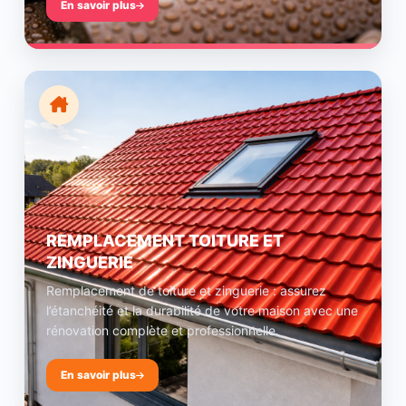
En savoir plus
REMPLACEMENT TOITURE ET
ZINGUERIE
Remplacement de toiture et zinguerie : assurez
l’étanchéité et la durabilité de votre maison avec une
rénovation complète et professionnelle.
En savoir plus