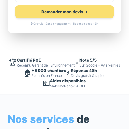
Demander mon devis →
🔒 Gratuit · Sans engagement · Réponse sous 48h
Certifié RGE
Note 5/5
🏆
⭐
Reconnu Garant de l'Environnement
Sur Google – Avis vérifiés
+5 000 chantiers
Réponse 48h
🏠
⚡
Réalisés en France
Devis gratuit & rapide
Aides disponibles
💶
MaPrimeRénov' & CEE
Nos services
de