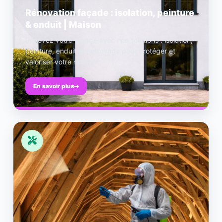
Rénovation façade : isolation, peinture
& enduit | Maison
Rénovez votre façade avec nos solutions : isolation,
peinture, enduit et nettoyage pour protéger et
valoriser votre maison.
En savoir plus