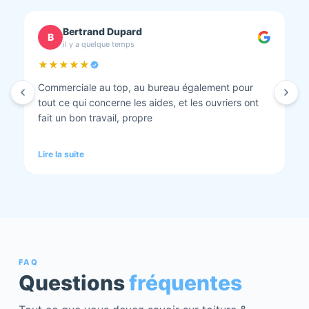
chantal BOURBONNAIS
C
il y a quelque temps
★★★★★
Isolation combles et rénovation façade réalisés.
Travaux bien faits. Personnel au top minutieux et
tout est nickel quand ils ont finis. Vous pouvez y
aller en toute confiance et Anthony et Laurent qui
font les devis sont très clairs et toujours réactif à
Lire la suite
chaque demande. Très contents de cette société.
Pour une fois qu’on peut dire que c’est super il ne
faut pas le louper Mme bourbonnais Et j’ai oublié
Virginie qui suit ses dossiers à la perfection. Donc 5
étoiles a tous bureau, commerciaux et intervenants
Mme bourbonnais et Mr flatot
FAQ
Questions
fréquentes