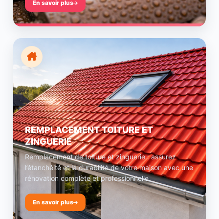
En savoir plus
REMPLACEMENT TOITURE ET
ZINGUERIE
Remplacement de toiture et zinguerie : assurez
l’étanchéité et la durabilité de votre maison avec une
rénovation complète et professionnelle.
En savoir plus