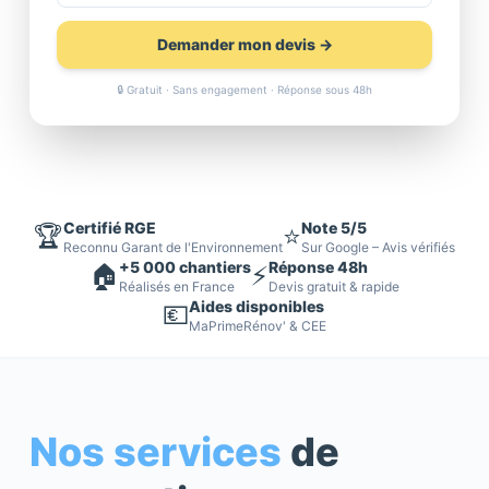
Demander mon devis →
🔒 Gratuit · Sans engagement · Réponse sous 48h
Certifié RGE
Note 5/5
🏆
⭐
Reconnu Garant de l'Environnement
Sur Google – Avis vérifiés
+5 000 chantiers
Réponse 48h
🏠
⚡
Réalisés en France
Devis gratuit & rapide
Aides disponibles
💶
MaPrimeRénov' & CEE
Nos services
de