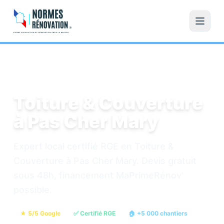
Accueil
/
Toiture & Couverture
/
Pas Cher Mary
Toiture & Couverture
à Pas Cher Mary
Expert local certifié RGE en Toiture &
Couverture à Pas Cher Mary. Devis gratuit
sous 48h, financement MaPrimeRénov'
possible.
★ 5/5 Google
✅ Certifié RGE
🏠 +5 000 chantiers