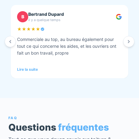
chantal BOURBONNAIS
C
il y a quelque temps
★★★★★
Isolation combles et rénovation façade réalisés.
Travaux bien faits. Personnel au top minutieux et
tout est nickel quand ils ont finis. Vous pouvez y
aller en toute confiance et Anthony et Laurent qui
font les devis sont très clairs et toujours réactif à
Lire la suite
chaque demande. Très contents de cette société.
Pour une fois qu’on peut dire que c’est super il ne
faut pas le louper Mme bourbonnais Et j’ai oublié
Virginie qui suit ses dossiers à la perfection. Donc 5
étoiles a tous bureau, commerciaux et intervenants
Mme bourbonnais et Mr flatot
FAQ
Questions
fréquentes