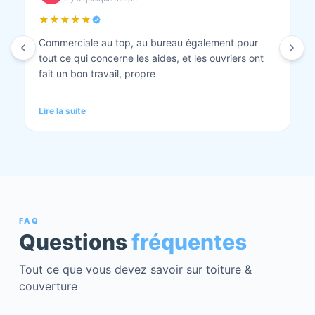
★★★★★
Isolation combles et rénovation façade réalisés.
Travaux bien faits. Personnel au top minutieux et
tout est nickel quand ils ont finis. Vous pouvez y
aller en toute confiance et Anthony et Laurent qui
font les devis sont très clairs et toujours réactif à
Lire la suite
chaque demande. Très contents de cette société.
Pour une fois qu’on peut dire que c’est super il ne
faut pas le louper Mme bourbonnais Et j’ai oublié
Virginie qui suit ses dossiers à la perfection. Donc 5
étoiles a tous bureau, commerciaux et intervenants
Mme bourbonnais et Mr flatot
FAQ
Questions
fréquentes
Tout ce que vous devez savoir sur toiture &
couverture