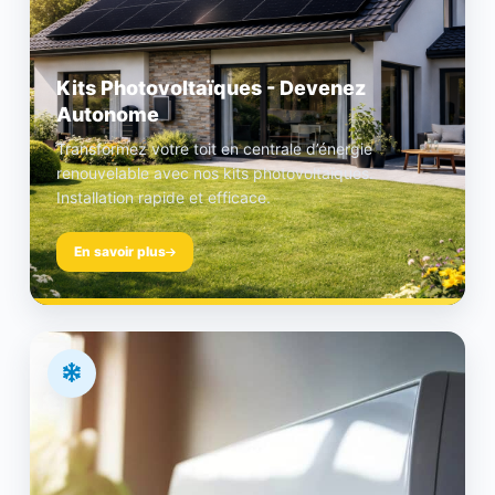
Kits Photovoltaïques - Devenez
Autonome
Transformez votre toit en centrale d’énergie
renouvelable avec nos kits photovoltaïques.
Installation rapide et efficace.
En savoir plus