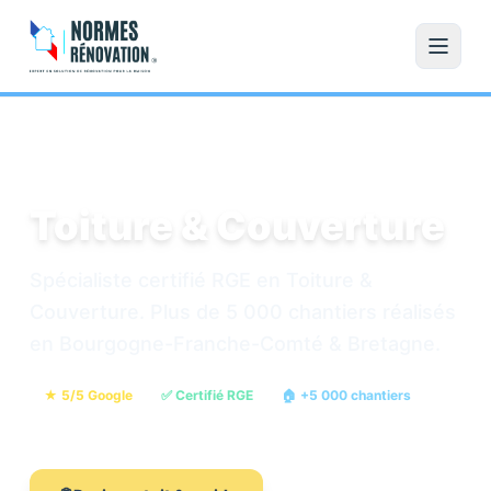
Accueil
/
Toiture & Couverture
Toiture & Couverture
Spécialiste certifié RGE en Toiture &
Couverture. Plus de 5 000 chantiers réalisés
en Bourgogne-Franche-Comté & Bretagne.
★ 5/5 Google
✅ Certifié RGE
🏠 +5 000 chantiers
💶 Devis gratuit