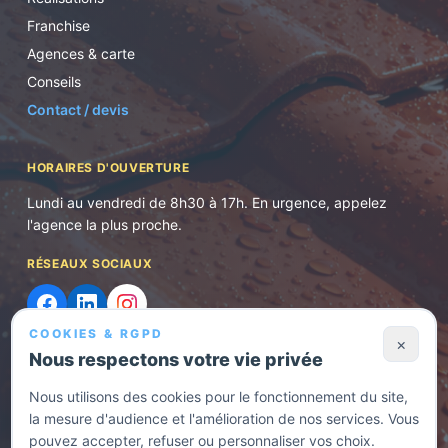
Franchise
Agences & carte
Conseils
Contact / devis
HORAIRES D'OUVERTURE
Lundi au vendredi de 8h30 à 17h. En urgence, appelez
l'agence la plus proche.
RÉSEAUX SOCIAUX
COOKIES & RGPD
×
Nous respectons votre vie privée
Nous utilisons des cookies pour le fonctionnement du site,
©
2026
Normes et Rénovation. Tous droits réservés.
la mesure d'audience et l'amélioration de nos services. Vous
Politique de confidentialité
· Entreprise RGE — Rénovation énergétique
pouvez accepter, refuser ou personnaliser vos choix.
—
Demander un devis