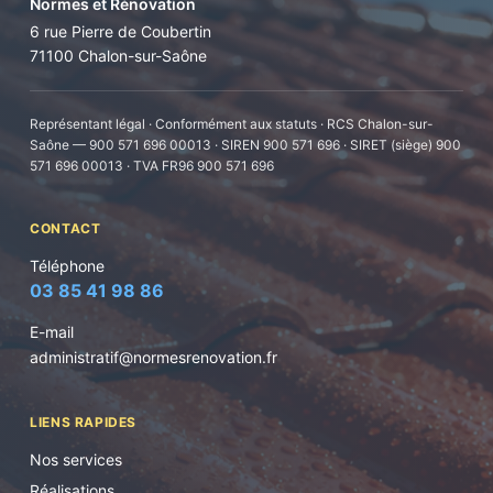
Normes et Rénovation
6 rue Pierre de Coubertin
71100 Chalon-sur-Saône
Représentant légal · Conformément aux statuts · RCS Chalon-sur-
Saône — 900 571 696 00013 · SIREN 900 571 696 · SIRET (siège) 900
571 696 00013 · TVA FR96 900 571 696
CONTACT
Téléphone
03 85 41 98 86
E-mail
administratif@normesrenovation.fr
LIENS RAPIDES
Nos services
Réalisations