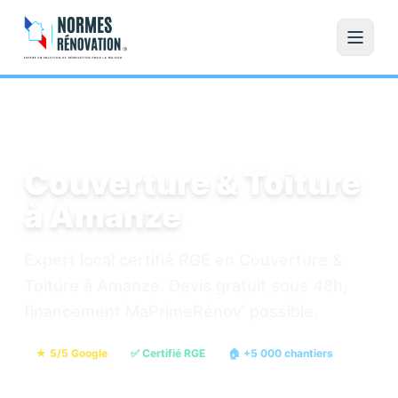
Accueil
/
Couverture & Toiture
/
Amanze
Couverture & Toiture
à Amanze
Expert local certifié RGE en Couverture &
Toiture à Amanze. Devis gratuit sous 48h,
financement MaPrimeRénov' possible.
★ 5/5 Google
✅ Certifié RGE
🏠 +5 000 chantiers
💶 Devis gratuit