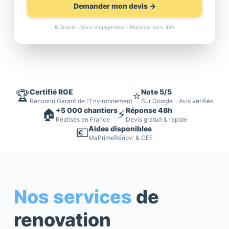
Demander mon devis →
🔒 Gratuit · Sans engagement · Réponse sous 48h
Certifié RGE
Note 5/5
🏆
⭐
Reconnu Garant de l'Environnement
Sur Google – Avis vérifiés
+5 000 chantiers
Réponse 48h
🏠
⚡
Réalisés en France
Devis gratuit & rapide
Aides disponibles
💶
MaPrimeRénov' & CEE
Nos services
de
renovation