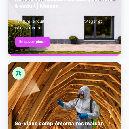
& enduit | Maison
Rénovez votre façade avec nos solutions : isolation,
peinture, enduit et nettoyage pour protéger et
valoriser votre maison.
En savoir plus
Services complémentaires maison