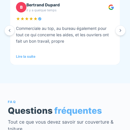
chantal BOURBONNAIS
C
il y a quelque temps
★★★★★
Isolation combles et rénovation façade réalisés.
Travaux bien faits. Personnel au top minutieux et
tout est nickel quand ils ont finis. Vous pouvez y
aller en toute confiance et Anthony et Laurent qui
font les devis sont très clairs et toujours réactif à
Lire la suite
chaque demande. Très contents de cette société.
Pour une fois qu’on peut dire que c’est super il ne
faut pas le louper Mme bourbonnais Et j’ai oublié
Virginie qui suit ses dossiers à la perfection. Donc 5
étoiles a tous bureau, commerciaux et intervenants
Mme bourbonnais et Mr flatot
FAQ
Questions
fréquentes
Tout ce que vous devez savoir sur couverture &
toiture