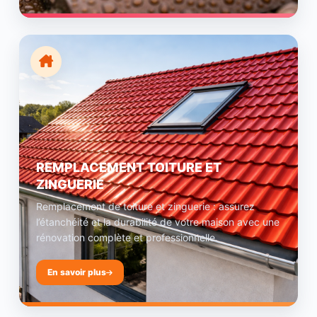
REMPLACEMENT TOITURE ET
ZINGUERIE
Remplacement de toiture et zinguerie : assurez
l’étanchéité et la durabilité de votre maison avec une
rénovation complète et professionnelle.
En savoir plus