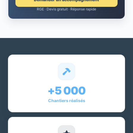
RGE · Devis gratuit · Réponse rapide
+5 000
Chantiers réalisés