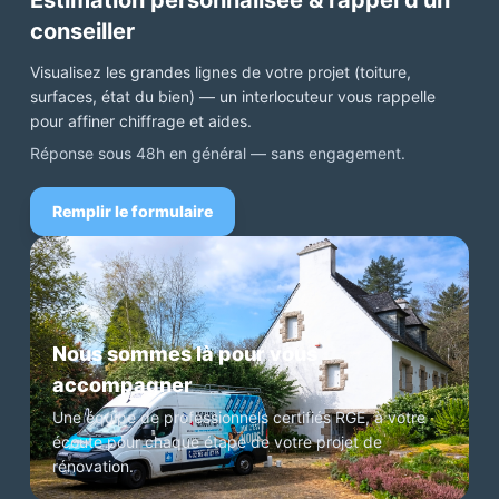
Estimation personnalisée & rappel d'un
conseiller
Visualisez les grandes lignes de votre projet (toiture,
surfaces, état du bien) — un interlocuteur vous rappelle
pour affiner chiffrage et aides.
Réponse sous 48h en général — sans engagement.
Remplir le formulaire
Nous sommes là pour vous
accompagner
Une équipe de professionnels certifiés RGE, à votre
écoute pour chaque étape de votre projet de
rénovation.