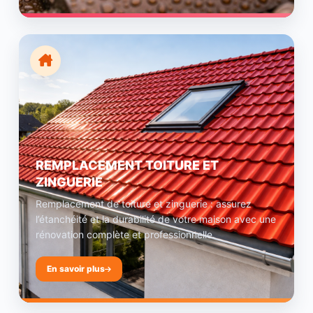
REMPLACEMENT TOITURE ET
ZINGUERIE
Remplacement de toiture et zinguerie : assurez
l’étanchéité et la durabilité de votre maison avec une
rénovation complète et professionnelle.
En savoir plus