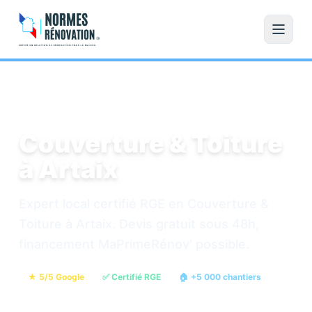
Accueil
/
Couverture & Toiture
/
Artaix
Couverture & Toiture
à Artaix
Expert local certifié RGE en Couverture &
Toiture à Artaix. Devis gratuit sous 48h,
financement MaPrimeRénov' possible.
★ 5/5 Google
✅ Certifié RGE
🏠 +5 000 chantiers
💶 Devis gratuit