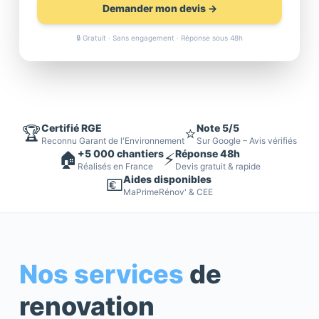
Demander mon devis →
🔒 Gratuit · Sans engagement · Réponse sous 48h
Certifié RGE
Note 5/5
🏆
⭐
Reconnu Garant de l'Environnement
Sur Google – Avis vérifiés
+5 000 chantiers
Réponse 48h
🏠
⚡
Réalisés en France
Devis gratuit & rapide
Aides disponibles
💶
MaPrimeRénov' & CEE
Nos services
de
renovation