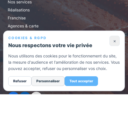
Nos services
Réalisations
Franchise
Agences & carte
Conseils
COOKIES & RGPD
×
Contact / devis
Nous respectons votre vie privée
Nous utilisons des cookies pour le fonctionnement du site,
HORAIRES D'OUVERTURE
la mesure d'audience et l'amélioration de nos services. Vous
pouvez accepter, refuser ou personnaliser vos choix.
Lundi au vendredi de 8h30 à 17h. En urgence, appelez
l'agence la plus proche.
Refuser
Personnaliser
Tout accepter
RÉSEAUX SOCIAUX