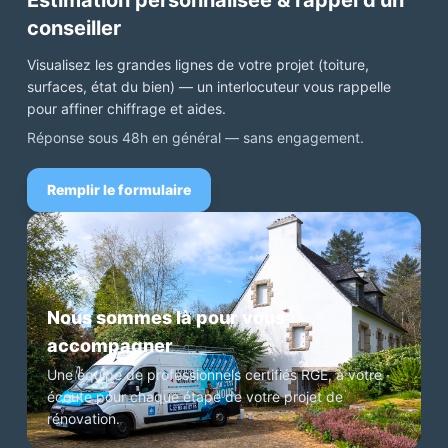
Estimation personnalisée & rappel d'un
conseiller
Visualisez les grandes lignes de votre projet (toiture,
surfaces, état du bien) — un interlocuteur vous rappelle
pour affiner chiffrage et aides.
Réponse sous 48h en général — sans engagement.
Remplir le formulaire
Nous sommes là pour vous
accompagner
Une équipe de professionnels certifiés RGE, à votre
écoute pour chaque étape de votre projet de
rénovation.