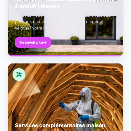
& enduit | Maison
Rénovez votre façade avec nos solutions : isolation,
peinture, enduit et nettoyage pour protéger et
valoriser votre maison.
En savoir plus
Services complémentaires maison