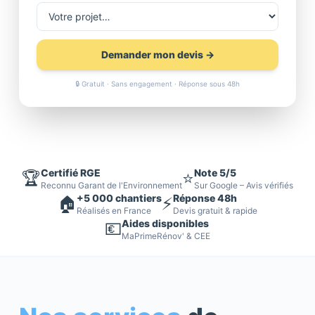
Demander mon devis →
🔒 Gratuit · Sans engagement · Réponse sous 48h
Certifié RGE
Note 5/5
🏆
⭐
Reconnu Garant de l'Environnement
Sur Google – Avis vérifiés
+5 000 chantiers
Réponse 48h
🏠
⚡
Réalisés en France
Devis gratuit & rapide
Aides disponibles
💶
MaPrimeRénov' & CEE