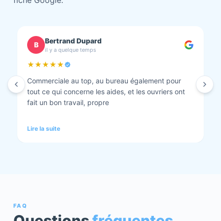
fiche Google.
chantal BOURBONNAIS
C
il y a quelque temps
★★★★★
Isolation combles et rénovation façade réalisés.
Travaux bien faits. Personnel au top minutieux et
tout est nickel quand ils ont finis. Vous pouvez y
aller en toute confiance et Anthony et Laurent qui
font les devis sont très clairs et toujours réactif à
Lire la suite
chaque demande. Très contents de cette société.
Pour une fois qu’on peut dire que c’est super il ne
faut pas le louper Mme bourbonnais Et j’ai oublié
Virginie qui suit ses dossiers à la perfection. Donc 5
étoiles a tous bureau, commerciaux et intervenants
Mme bourbonnais et Mr flatot
FAQ
Questions
fréquentes