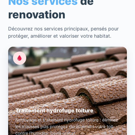
Nos services
de
renovation
Découvrez nos services principaux, pensés pour
protéger, améliorer et valoriser votre habitat.
Traitement hydrofuge toiture
Nettoyage et traitement hydrofuge toiture : éliminez
les mousses puis protégez durablement votre toit
contre l’humidité. Devis gratuit.