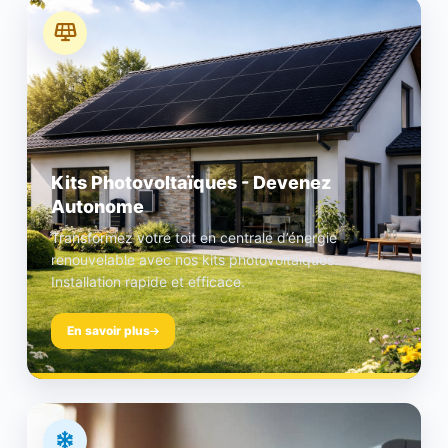
Kits Photovoltaïques - Devenez
Autonome
Transformez votre toit en centrale d’énergie
renouvelable avec nos kits photovoltaïques.
Installation rapide et efficace.
En savoir plus