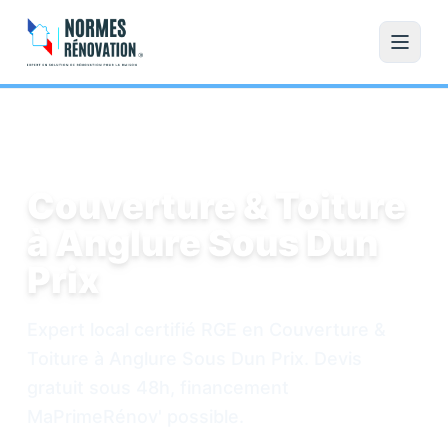
Accueil
/
Couverture & Toiture
/
Anglure Sous Dun Prix
Couverture & Toiture
à Anglure Sous Dun
Prix
Expert local certifié RGE en Couverture &
Toiture à Anglure Sous Dun Prix. Devis
gratuit sous 48h, financement
MaPrimeRénov' possible.