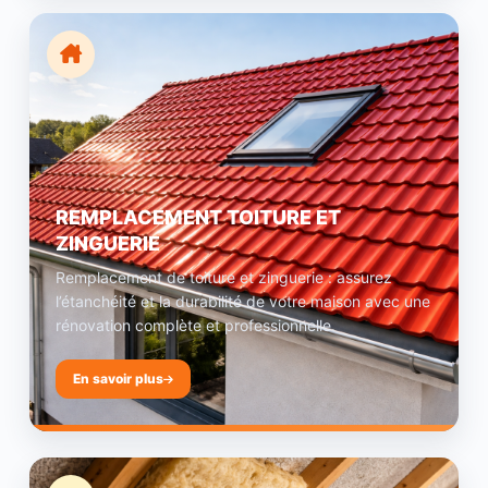
REMPLACEMENT TOITURE ET
ZINGUERIE
Remplacement de toiture et zinguerie : assurez
l’étanchéité et la durabilité de votre maison avec une
rénovation complète et professionnelle.
En savoir plus