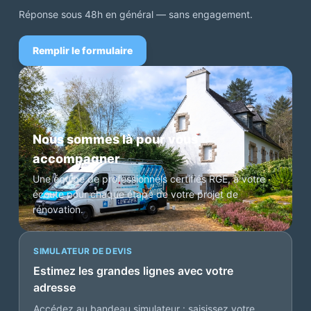
Réponse sous 48h en général — sans engagement.
Remplir le formulaire
Nous sommes là pour vous
accompagner
Une équipe de professionnels certifiés RGE, à votre
écoute pour chaque étape de votre projet de
rénovation.
SIMULATEUR DE DEVIS
Estimez les grandes lignes avec votre
adresse
Accédez au bandeau simulateur : saisissez votre