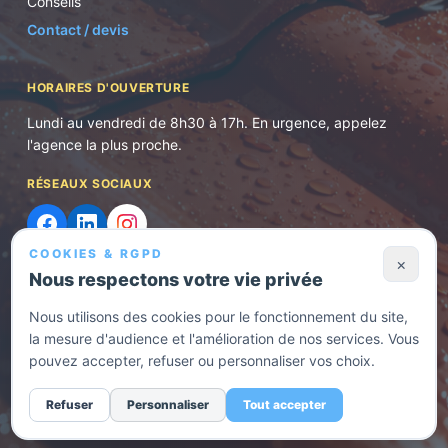
Conseils
Contact / devis
HORAIRES D'OUVERTURE
Lundi au vendredi de 8h30 à 17h. En urgence, appelez
l'agence la plus proche.
RÉSEAUX SOCIAUX
COOKIES & RGPD
×
Nous respectons votre vie privée
Nous utilisons des cookies pour le fonctionnement du site,
©
2026
Normes et Rénovation. Tous droits réservés.
la mesure d'audience et l'amélioration de nos services. Vous
Politique de confidentialité
· Entreprise RGE — Rénovation énergétique
pouvez accepter, refuser ou personnaliser vos choix.
—
Demander un devis
Gérer les cookies
Refuser
Personnaliser
Tout accepter