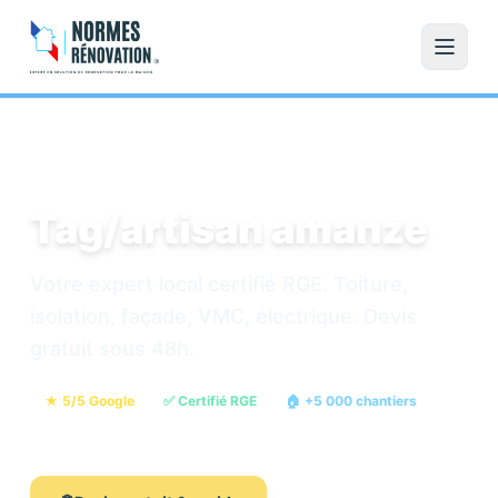
Accueil
/
Rénovation
Tag/artisan amanze
Votre expert local certifié RGE. Toiture,
isolation, façade, VMC, électrique. Devis
gratuit sous 48h.
★ 5/5 Google
✅ Certifié RGE
🏠 +5 000 chantiers
💶 Devis gratuit