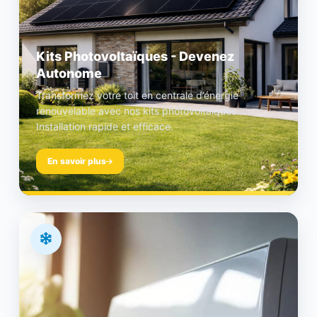
Kits Photovoltaïques - Devenez
Autonome
Transformez votre toit en centrale d’énergie
renouvelable avec nos kits photovoltaïques.
Installation rapide et efficace.
En savoir plus