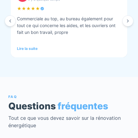
★★★★★
Isolation combles et rénovation façade réalisés.
Travaux bien faits. Personnel au top minutieux et
tout est nickel quand ils ont finis. Vous pouvez y
aller en toute confiance et Anthony et Laurent qui
font les devis sont très clairs et toujours réactif à
Lire la suite
chaque demande. Très contents de cette société.
Pour une fois qu’on peut dire que c’est super il ne
faut pas le louper Mme bourbonnais Et j’ai oublié
Virginie qui suit ses dossiers à la perfection. Donc 5
étoiles a tous bureau, commerciaux et intervenants
Mme bourbonnais et Mr flatot
FAQ
Questions
fréquentes
Tout ce que vous devez savoir sur la rénovation
énergétique