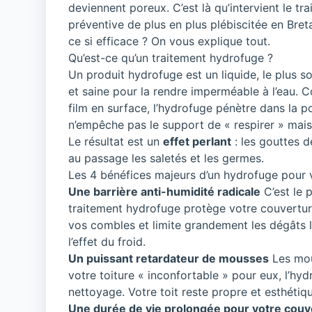
deviennent poreux. C’est là qu’intervient le tr
préventive de plus en plus plébiscitée en Bre
ce si efficace ? On vous explique tout.
Qu’est-ce qu’un traitement hydrofuge ?
Un produit hydrofuge est un liquide, le plus s
et saine pour la rendre imperméable à l’eau. 
film en surface, l’hydrofuge pénètre dans la po
n’empêche pas le support de « respirer » mais e
Le résultat est un
effet perlant
: les gouttes de
au passage les saletés et les germes.
Les 4 bénéfices majeurs d’un hydrofuge pour v
Une barrière anti-humidité radicale
C’est le 
traitement hydrofuge protège votre couverture 
vos combles et limite grandement les dégâts l
l’effet du froid.
Un puissant retardateur de mousses
Les mous
votre toiture « inconfortable » pour eux, l’hy
nettoyage. Votre toit reste propre et esthéti
Une durée de vie prolongée pour votre couv