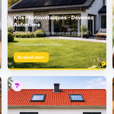
Kits Photovoltaïques - Devenez
Autonome
Transformez votre toit en centrale d’énergie
renouvelable avec nos kits photovoltaïques.
Installation rapide et efficace.
En savoir plus