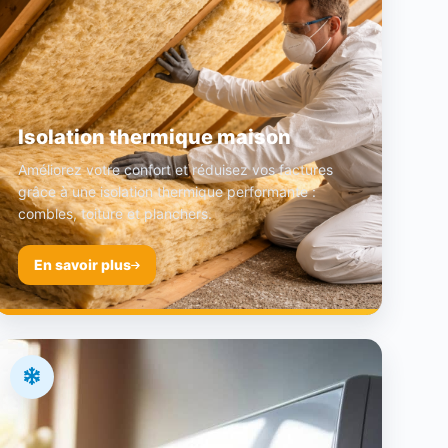
Isolation thermique maison
Améliorez votre confort et réduisez vos factures
grâce à une isolation thermique performante :
combles, toiture et planchers.
En savoir plus