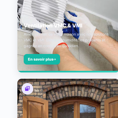
Ventilation VMC & VMI
Améliorez l’air de votre maison avec nos solutions
VMC et VMI. Éliminez l’humidité, les polluants et
gagnez en confort au quotidien.
En savoir plus