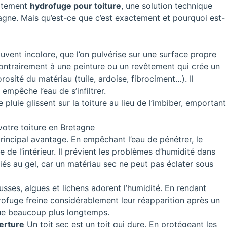
aitement
hydrofuge pour toiture
, une solution technique
tagne. Mais qu’est-ce que c’est exactement et pourquoi est-
ouvent incolore, que l’on pulvérise sur une surface propre
Contrairement à une peinture ou un revêtement qui crée un
rosité du matériau (tuile, ardoise, fibrociment…). Il
mpêche l’eau de s’infiltrer.
 pluie glissent sur la toiture au lieu de l’imbiber, emportant
otre toiture en Bretagne
principal avantage. En empêchant l’eau de pénétrer, le
de l’intérieur. Il prévient les problèmes d’humidité dans
iés au gel, car un matériau sec ne peut pas éclater sous
ses, algues et lichens adorent l’humidité. En rendant
drofuge freine considérablement leur réapparition après un
que beaucoup plus longtemps.
erture
Un toit sec est un toit qui dure. En protégeant les