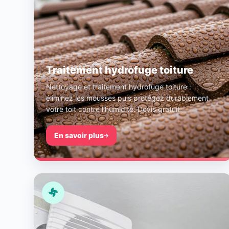
Traitement hydrofuge toiture
Nettoyage et traitement hydrofuge toiture :
éliminez les mousses puis protégez durablement
votre toit contre l’humidité. Devis gratuit.
En savoir plus