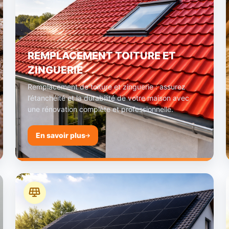
REMPLACEMENT TOITURE ET
ZINGUERIE
Remplacement de toiture et zinguerie : assurez
l’étanchéité et la durabilité de votre maison avec
une rénovation complète et professionnelle.
En savoir plus