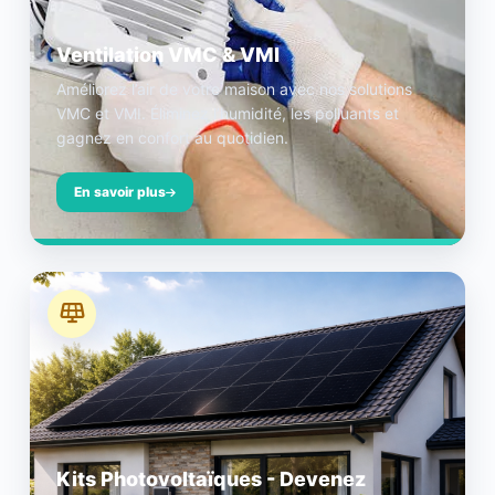
Ventilation VMC & VMI
Améliorez l’air de votre maison avec nos solutions
VMC et VMI. Éliminez l’humidité, les polluants et
gagnez en confort au quotidien.
En savoir plus
Kits Photovoltaïques - Devenez