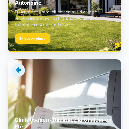
Autonome
Transformez votre toit en centrale d’énergie
renouvelable avec nos kits photovoltaïques.
Installation rapide et efficace.
En savoir plus
Climatisation : Diminuez la Chaleur en
Été