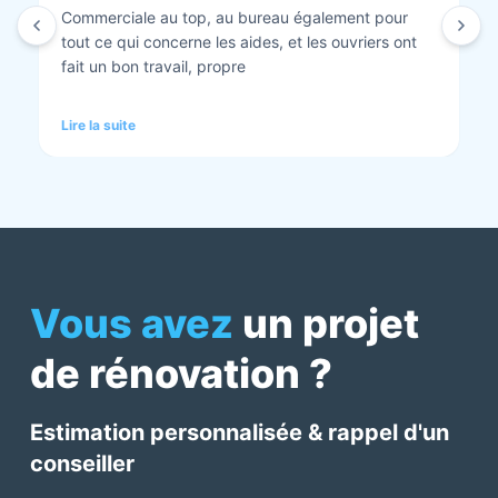
Isolation combles et rénovation façade réalisés.
Travaux bien faits. Personnel au top minutieux et
tout est nickel quand ils ont finis. Vous pouvez y
aller en toute confiance et Anthony et Laurent qui
font les devis sont très clairs et toujours réactif à
Lire la suite
chaque demande. Très contents de cette société.
Pour une fois qu’on peut dire que c’est super il ne
faut pas le louper Mme bourbonnais Et j’ai oublié
Virginie qui suit ses dossiers à la perfection. Donc 5
étoiles a tous bureau, commerciaux et intervenants
Mme bourbonnais et Mr flatot
Vous avez
un projet
de rénovation ?
Estimation personnalisée & rappel d'un
conseiller