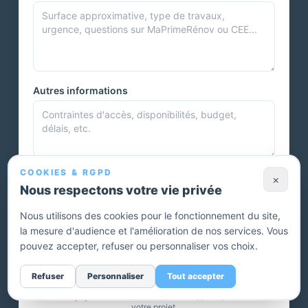
Autres informations
COOKIES & RGPD
Photos et documents
×
Nous respectons votre vie privée
Nous utilisons des cookies pour le fonctionnement du site,
la mesure d'audience et l'amélioration de nos services. Vous
Vous pouvez joindre plusieurs photos ou autres documents.
pouvez accepter, refuser ou personnaliser vos choix.
Envoyer ma demande — devis gratuit
Refuser
Personnaliser
Tout accepter
Sans engagement. Un conseiller vous rappelle pour affiner
votre projet.