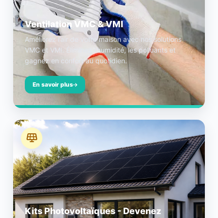
Ventilation VMC & VMI
Améliorez l’air de votre maison avec nos solutions
VMC et VMI. Éliminez l’humidité, les polluants et
gagnez en confort au quotidien.
En savoir plus
Kits Photovoltaïques - Devenez