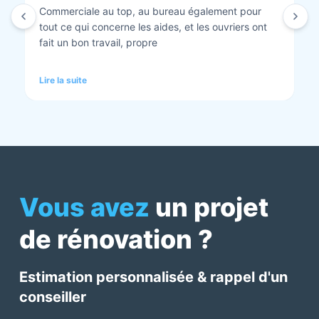
Isolation combles et rénovation façade réalisés.
Travaux bien faits. Personnel au top minutieux et
tout est nickel quand ils ont finis. Vous pouvez y
aller en toute confiance et Anthony et Laurent qui
font les devis sont très clairs et toujours réactif à
Lire la suite
chaque demande. Très contents de cette société.
Pour une fois qu’on peut dire que c’est super il ne
faut pas le louper Mme bourbonnais Et j’ai oublié
Virginie qui suit ses dossiers à la perfection. Donc 5
étoiles a tous bureau, commerciaux et intervenants
Mme bourbonnais et Mr flatot
Vous avez
un projet
de rénovation ?
Estimation personnalisée & rappel d'un
conseiller