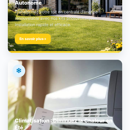
Autonome
Transformez votre toit en centrale d’énergie
renouvelable avec nos kits photovoltaïques.
Installation rapide et efficace.
En savoir plus
Climatisation : Diminuez la Chaleur en
Été