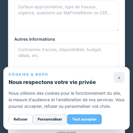
Autres informations
COOKIES & RGPD
Photos et documents
×
Nous respectons votre vie privée
Nous utilisons des cookies pour le fonctionnement du site,
la mesure d'audience et l'amélioration de nos services. Vous
Vous pouvez joindre plusieurs photos ou autres documents.
pouvez accepter, refuser ou personnaliser vos choix.
Envoyer ma demande — devis gratuit
Refuser
Personnaliser
Tout accepter
Sans engagement. Un conseiller vous rappelle pour affiner
votre projet.