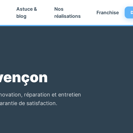
Astuce &
Nos
Franchise
D
blog
réalisations
vençon
ovation, réparation et entretien
garantie de satisfaction.