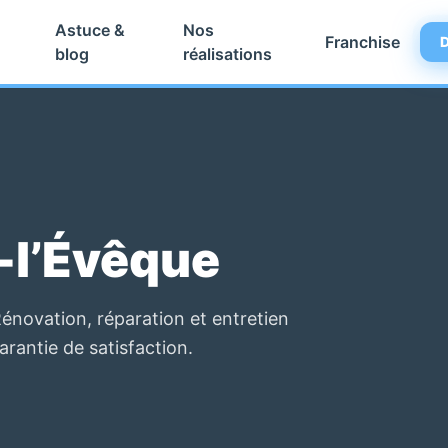
Astuce &
Nos
Franchise
D
blog
réalisations
-l’Évêque
énovation, réparation et entretien
garantie de satisfaction.