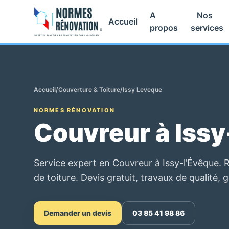
A
Nos
Accueil
propos
services
Accueil
/
Couverture & Toiture
/
Issy Leveque
NORMES RÉNOVATION
Couvreur à Issy
Service expert en Couvreur à Issy-l’Évêque. R
de toiture. Devis gratuit, travaux de qualité, 
Demander un devis
03 85 41 98 86