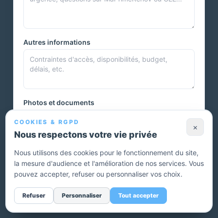
Autres informations
Photos et documents
COOKIES & RGPD
×
Nous respectons votre vie privée
Vous pouvez joindre plusieurs photos ou autres documents.
Nous utilisons des cookies pour le fonctionnement du site,
la mesure d'audience et l'amélioration de nos services. Vous
Envoyer ma demande — devis gratuit
pouvez accepter, refuser ou personnaliser vos choix.
Sans engagement. Un conseiller vous rappelle pour affiner
Refuser
Personnaliser
Tout accepter
votre projet.