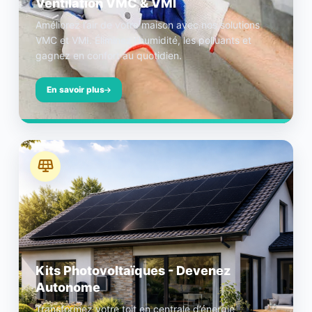
Ventilation VMC & VMI
Améliorez l’air de votre maison avec nos solutions
VMC et VMI. Éliminez l’humidité, les polluants et
gagnez en confort au quotidien.
En savoir plus
Kits Photovoltaïques - Devenez
Autonome
Transformez votre toit en centrale d’énergie