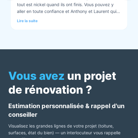
tout est nickel quand ils ont finis. Vous pouvez y
aller en toute confiance et Anthony et Laurent qui
font les devis sont très clairs et toujours réactif à
Lire la suite
chaque demande. Très contents de cette société.
Pour une fois qu’on peut dire que c’est super il ne
faut pas le louper Mme bourbonnais Et j’ai oublié
Virginie qui suit ses dossiers à la perfection. Donc 5
étoiles a tous bureau, commerciaux et intervenants
Mme bourbonnais et Mr flatot
Vous avez
un projet
de rénovation ?
Estimation personnalisée & rappel d'un
conseiller
Visualisez les grandes lignes de votre projet (toiture,
surfaces, état du bien) — un interlocuteur vous rappelle