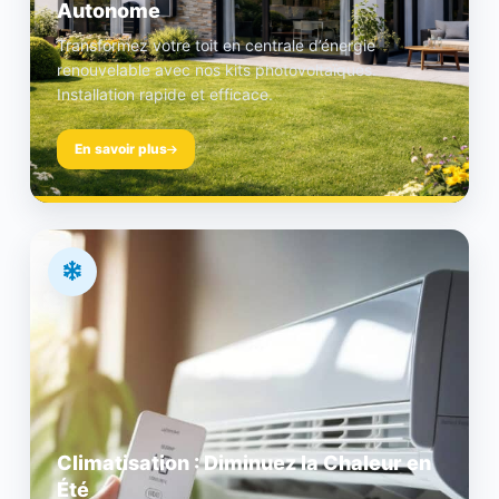
Autonome
Transformez votre toit en centrale d’énergie
renouvelable avec nos kits photovoltaïques.
Installation rapide et efficace.
En savoir plus
Climatisation : Diminuez la Chaleur en
Été