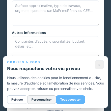
Autres informations
COOKIES & RGPD
Photos et documents
×
Nous respectons votre vie privée
Nous utilisons des cookies pour le fonctionnement du site,
la mesure d'audience et l'amélioration de nos services. Vous
Vous pouvez joindre plusieurs photos ou autres documents.
pouvez accepter, refuser ou personnaliser vos choix.
Envoyer ma demande — devis gratuit
Refuser
Personnaliser
Tout accepter
Sans engagement. Un conseiller vous rappelle pour affiner
votre projet.