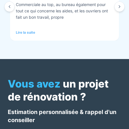
Isolation combles et rénovation façade réalisés.
Travaux bien faits. Personnel au top minutieux et
tout est nickel quand ils ont finis. Vous pouvez y
aller en toute confiance et Anthony et Laurent qui
font les devis sont très clairs et toujours réactif à
Lire la suite
chaque demande. Très contents de cette société.
Pour une fois qu’on peut dire que c’est super il ne
faut pas le louper Mme bourbonnais Et j’ai oublié
Virginie qui suit ses dossiers à la perfection. Donc 5
étoiles a tous bureau, commerciaux et intervenants
Mme bourbonnais et Mr flatot
Vous avez
un projet
de rénovation ?
Estimation personnalisée & rappel d'un
conseiller