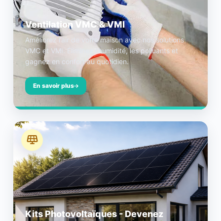
Ventilation VMC & VMI
Améliorez l’air de votre maison avec nos solutions
VMC et VMI. Éliminez l’humidité, les polluants et
gagnez en confort au quotidien.
En savoir plus
Kits Photovoltaïques - Devenez