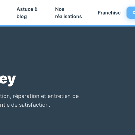
Astuce &
Nos
Franchise
D
blog
réalisations
tey
ion, réparation et entretien de
ntie de satisfaction.