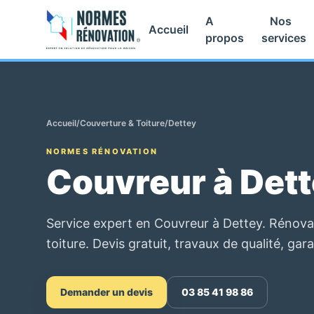
A
Nos
Accueil
propos
services
Accueil
/
Couverture & Toiture
/
Dettey
NORMES RÉNOVATION
Couvreur à Det
Service expert en Couvreur à Dettey. Rénovat
toiture. Devis gratuit, travaux de qualité, gara
Demander un devis
03 85 41 98 86