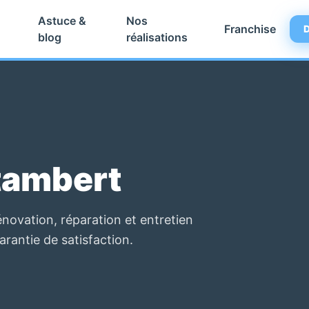
Astuce &
Nos
Franchise
D
blog
réalisations
tambert
novation, réparation et entretien
garantie de satisfaction.