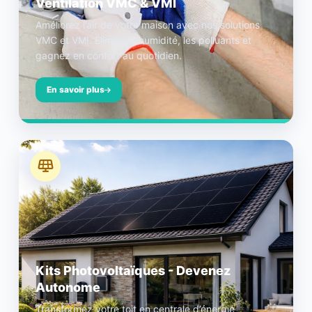
Ventilation VMC & VMI
Améliorez l’air de votre maison avec nos solutions
VMC et VMI. Éliminez l’humidité, les polluants et
gagnez en confort au quotidien.
En savoir plus
Kits Photovoltaïques - Devenez
Autonome
Transformez votre toit en centrale d’énergie