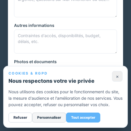
Autres informations
Photos et documents
COOKIES & RGPD
×
Nous respectons votre vie privée
Vous pouvez joindre plusieurs photos ou autres documents.
Nous utilisons des cookies pour le fonctionnement du site,
la mesure d'audience et l'amélioration de nos services. Vous
Envoyer ma demande — devis gratuit
pouvez accepter, refuser ou personnaliser vos choix.
Sans engagement. Un conseiller vous rappelle pour affiner
Refuser
Personnaliser
Tout accepter
votre projet.