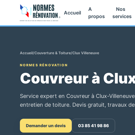
A
Nos
Accueil
propos
services
Accueil
/
Couverture & Toiture
/
Clux Villeneuve
NORMES RÉNOVATION
Couvreur à Clu
Service expert en Couvreur à Clux-Villeneuve
entretien de toiture. Devis gratuit, travaux de
Demander un devis
03 85 41 98 86