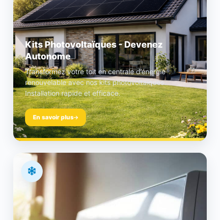
Kits Photovoltaïques - Devenez
Autonome
Transformez votre toit en centrale d’énergie
renouvelable avec nos kits photovoltaïques.
Installation rapide et efficace.
En savoir plus