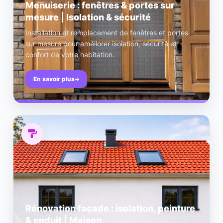
Menuiserie : fenêtres & portes sur
mesure | Isolation & sécurité
Installation et remplacement de fenêtres et portes
sur mesure pour améliorer isolation, sécurité et
confort de votre habitation.
En savoir plus
Rénovation façade : isolation, peinture
& enduit | Maison