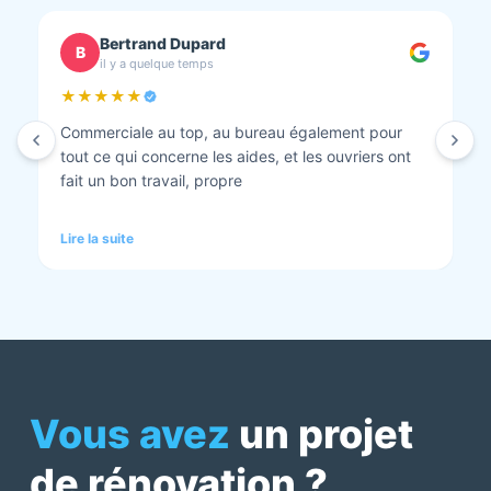
chantal BOURBONNAIS
C
il y a quelque temps
★★★★★
Isolation combles et rénovation façade réalisés.
Travaux bien faits. Personnel au top minutieux et
tout est nickel quand ils ont finis. Vous pouvez y
aller en toute confiance et Anthony et Laurent qui
font les devis sont très clairs et toujours réactif à
Lire la suite
chaque demande. Très contents de cette société.
Pour une fois qu’on peut dire que c’est super il ne
faut pas le louper Mme bourbonnais Et j’ai oublié
Virginie qui suit ses dossiers à la perfection. Donc 5
étoiles a tous bureau, commerciaux et intervenants
Mme bourbonnais et Mr flatot
Vous avez
un projet
de rénovation ?