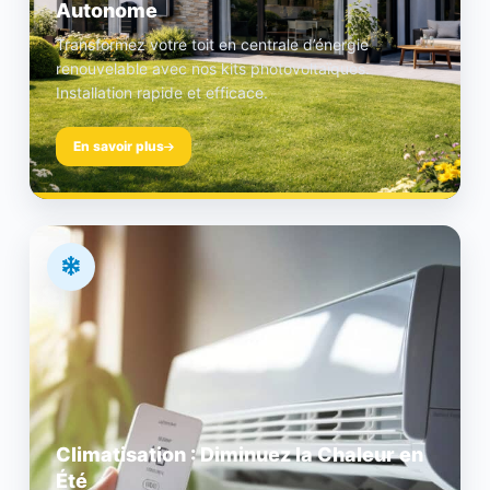
Autonome
Transformez votre toit en centrale d’énergie
renouvelable avec nos kits photovoltaïques.
Installation rapide et efficace.
En savoir plus
Climatisation : Diminuez la Chaleur en
Été