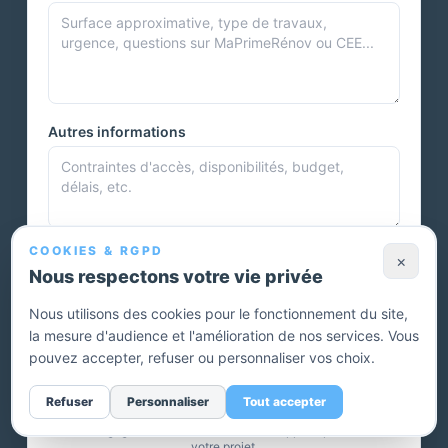
Autres informations
COOKIES & RGPD
Photos et documents
×
Nous respectons votre vie privée
Nous utilisons des cookies pour le fonctionnement du site,
la mesure d'audience et l'amélioration de nos services. Vous
Vous pouvez joindre plusieurs photos ou autres documents.
pouvez accepter, refuser ou personnaliser vos choix.
Envoyer ma demande — devis gratuit
Refuser
Personnaliser
Tout accepter
Sans engagement. Un conseiller vous rappelle pour affiner
votre projet.