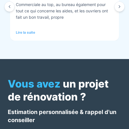
Isolation combles et rénovation façade réalisés.
Travaux bien faits. Personnel au top minutieux et
tout est nickel quand ils ont finis. Vous pouvez y
aller en toute confiance et Anthony et Laurent qui
font les devis sont très clairs et toujours réactif à
Lire la suite
chaque demande. Très contents de cette société.
Pour une fois qu’on peut dire que c’est super il ne
faut pas le louper Mme bourbonnais Et j’ai oublié
Virginie qui suit ses dossiers à la perfection. Donc 5
étoiles a tous bureau, commerciaux et intervenants
Mme bourbonnais et Mr flatot
Vous avez
un projet
de rénovation ?
Estimation personnalisée & rappel d'un
conseiller