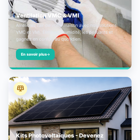
Ventilation VMC & VMI
Améliorez l’air de votre maison avec nos solutions
VMC et VMI. Éliminez l’humidité, les polluants et
gagnez en confort au quotidien.
En savoir plus
Kits Photovoltaïques - Devenez