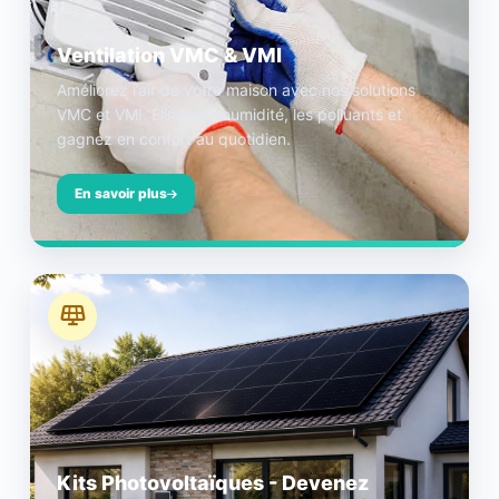
Ventilation VMC & VMI
Améliorez l’air de votre maison avec nos solutions
VMC et VMI. Éliminez l’humidité, les polluants et
gagnez en confort au quotidien.
En savoir plus
Kits Photovoltaïques - Devenez