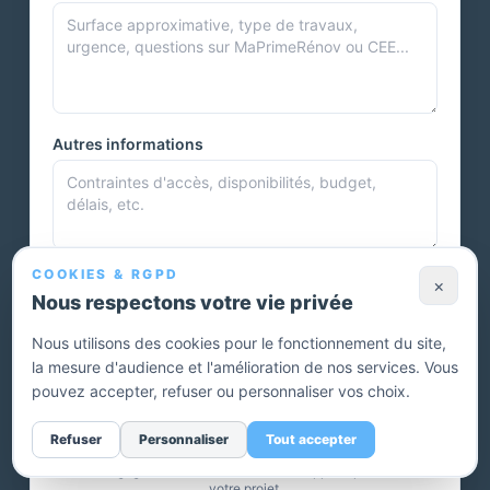
Autres informations
COOKIES & RGPD
Photos et documents
×
Nous respectons votre vie privée
Nous utilisons des cookies pour le fonctionnement du site,
la mesure d'audience et l'amélioration de nos services. Vous
Vous pouvez joindre plusieurs photos ou autres documents.
pouvez accepter, refuser ou personnaliser vos choix.
Envoyer ma demande — devis gratuit
Refuser
Personnaliser
Tout accepter
Sans engagement. Un conseiller vous rappelle pour affiner
votre projet.