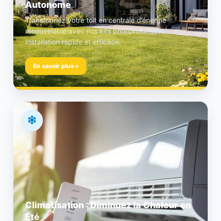
Autonome
Transformez votre toit en centrale d’énergie
renouvelable avec nos kits photovoltaïques.
Installation rapide et efficace.
En savoir plus
Climatisation : Diminuez la Chaleur en
Été