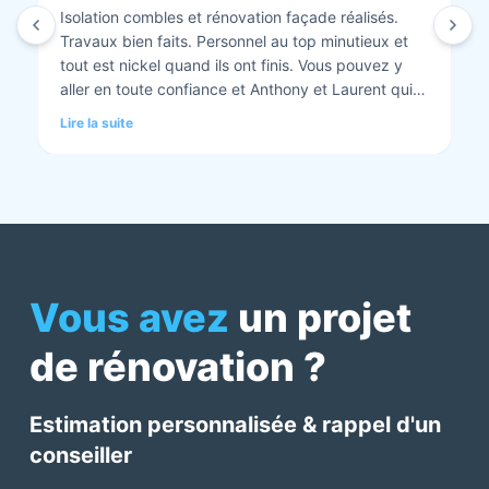
Isolation combles et rénovation façade réalisés.
Travaux bien faits. Personnel au top minutieux et
tout est nickel quand ils ont finis. Vous pouvez y
aller en toute confiance et Anthony et Laurent qui
font les devis sont très clairs et toujours réactif à
Lire la suite
chaque demande. Très contents de cette société.
Pour une fois qu’on peut dire que c’est super il ne
faut pas le louper Mme bourbonnais Et j’ai oublié
Virginie qui suit ses dossiers à la perfection. Donc 5
étoiles a tous bureau, commerciaux et intervenants
Mme bourbonnais et Mr flatot
Vous avez
un projet
de rénovation ?
Estimation personnalisée & rappel d'un
conseiller