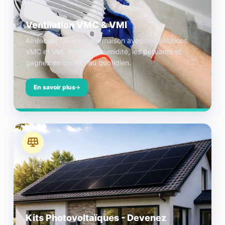
Ventilation VMC & VMI
Améliorez l’air de votre maison avec nos solutions
VMC et VMI. Éliminez l’humidité, les polluants et
gagnez en confort au quotidien.
En savoir plus
Kits Photovoltaïques - Devenez