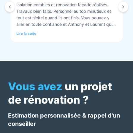
Isolation combles et rénovation façade réalisés.
Travaux bien faits. Personnel au top minutieux et
tout est nickel quand ils ont finis. Vous pouvez y
aller en toute confiance et Anthony et Laurent qui
font les devis sont très clairs et toujours réactif à
Lire la suite
chaque demande. Très contents de cette société.
Pour une fois qu’on peut dire que c’est super il ne
faut pas le louper Mme bourbonnais Et j’ai oublié
Virginie qui suit ses dossiers à la perfection. Donc 5
étoiles a tous bureau, commerciaux et intervenants
Mme bourbonnais et Mr flatot
Vous avez
un projet
de rénovation ?
Estimation personnalisée & rappel d'un
conseiller