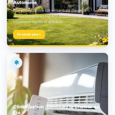
Autonome
Transformez votre toit en centrale d’énergie
renouvelable avec nos kits photovoltaïques.
Installation rapide et efficace.
En savoir plus
Climatisation : Diminuez la Chaleur en
Été