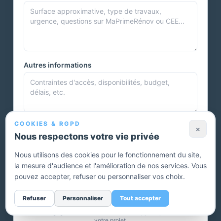
Autres informations
COOKIES & RGPD
Photos et documents
×
Nous respectons votre vie privée
Nous utilisons des cookies pour le fonctionnement du site,
la mesure d'audience et l'amélioration de nos services. Vous
Vous pouvez joindre plusieurs photos ou autres documents.
pouvez accepter, refuser ou personnaliser vos choix.
Envoyer ma demande — devis gratuit
Refuser
Personnaliser
Tout accepter
Sans engagement. Un conseiller vous rappelle pour affiner
votre projet.