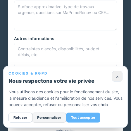
Autres informations
COOKIES & RGPD
Photos et documents
×
Nous respectons votre vie privée
Nous utilisons des cookies pour le fonctionnement du site,
la mesure d'audience et l'amélioration de nos services. Vous
Vous pouvez joindre plusieurs photos ou autres documents.
pouvez accepter, refuser ou personnaliser vos choix.
Envoyer ma demande — devis gratuit
Refuser
Personnaliser
Tout accepter
Sans engagement. Un conseiller vous rappelle pour affiner
votre projet.