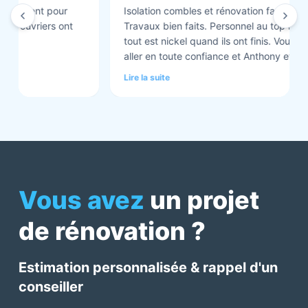
Isolation combles et rénovation façade réalisés.
Travaux bien faits. Personnel au top minutieux et
tout est nickel quand ils ont finis. Vous pouvez y
aller en toute confiance et Anthony et Laurent qui
font les devis sont très clairs et toujours réactif à
Lire la suite
chaque demande. Très contents de cette société.
Pour une fois qu’on peut dire que c’est super il ne
faut pas le louper Mme bourbonnais Et j’ai oublié
Virginie qui suit ses dossiers à la perfection. Donc 5
étoiles a tous bureau, commerciaux et intervenants
Mme bourbonnais et Mr flatot
Vous avez
un projet
de rénovation ?
Estimation personnalisée & rappel d'un
conseiller