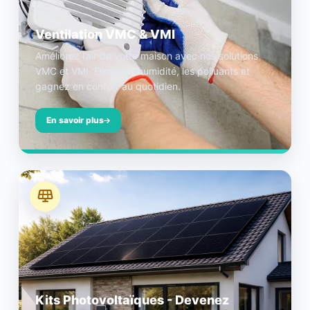
Ventilation VMC & VMI
Améliorez l’air de votre maison avec nos solutions
VMC et VMI. Éliminez l’humidité, les polluants et
gagnez en confort au quotidien.
En savoir plus
Kits Photovoltaïques - Devenez