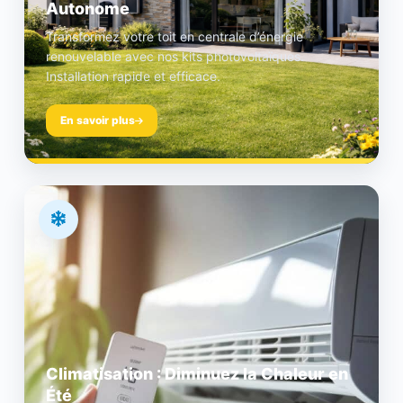
Autonome
Transformez votre toit en centrale d’énergie
renouvelable avec nos kits photovoltaïques.
Installation rapide et efficace.
En savoir plus
Climatisation : Diminuez la Chaleur en
Été