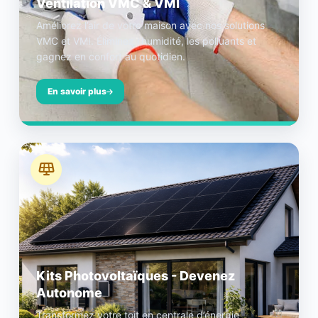
Ventilation VMC & VMI
Améliorez l’air de votre maison avec nos solutions
VMC et VMI. Éliminez l’humidité, les polluants et
gagnez en confort au quotidien.
En savoir plus
Kits Photovoltaïques - Devenez
Autonome
Transformez votre toit en centrale d’énergie