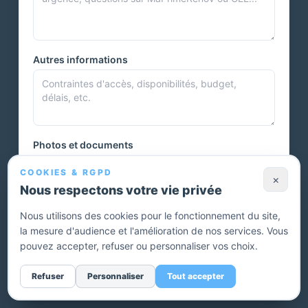
Autres informations
Photos et documents
COOKIES & RGPD
×
Nous respectons votre vie privée
Vous pouvez joindre plusieurs photos ou autres documents.
Nous utilisons des cookies pour le fonctionnement du site,
la mesure d'audience et l'amélioration de nos services. Vous
Envoyer ma demande — devis gratuit
pouvez accepter, refuser ou personnaliser vos choix.
Sans engagement. Un conseiller vous rappelle pour affiner
Refuser
Personnaliser
Tout accepter
votre projet.