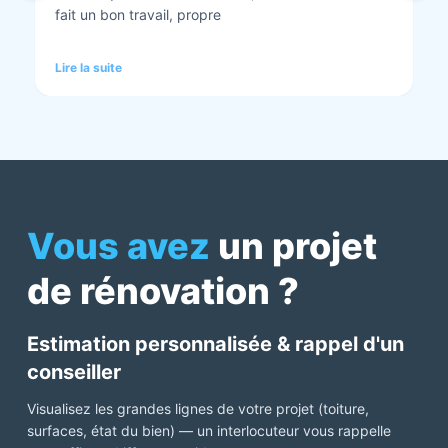
tout est nickel quand ils ont finis. Vous pouvez y
aller en toute confiance et Anthony et Laurent qui
font les devis sont très clairs et toujours réactif à
Lire la suite
chaque demande. Très contents de cette société.
Pour une fois qu’on peut dire que c’est super il ne
faut pas le louper Mme bourbonnais Et j’ai oublié
Virginie qui suit ses dossiers à la perfection. Donc 5
étoiles a tous bureau, commerciaux et intervenants
Mme bourbonnais et Mr flatot
Vous avez
un projet
de rénovation ?
Estimation personnalisée & rappel d'un
conseiller
Visualisez les grandes lignes de votre projet (toiture,
surfaces, état du bien) — un interlocuteur vous rappelle