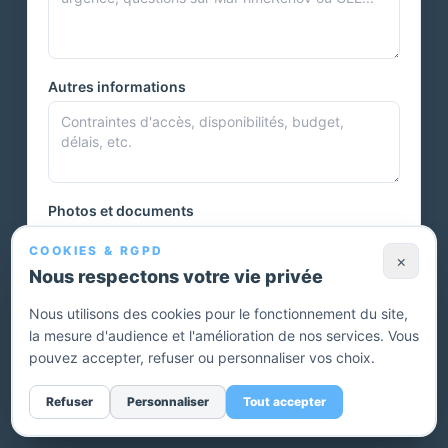
Autres informations
Photos et documents
COOKIES & RGPD
×
Nous respectons votre vie privée
Vous pouvez joindre plusieurs photos ou autres documents.
Nous utilisons des cookies pour le fonctionnement du site,
la mesure d'audience et l'amélioration de nos services. Vous
Envoyer ma demande — devis gratuit
pouvez accepter, refuser ou personnaliser vos choix.
Sans engagement. Un conseiller vous rappelle pour affiner
Refuser
Personnaliser
Tout accepter
votre projet.