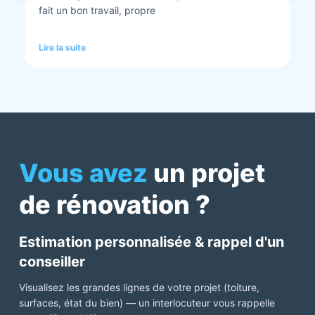
tout est nickel quand ils ont finis. Vous pouvez y
aller en toute confiance et Anthony et Laurent qui
font les devis sont très clairs et toujours réactif à
Lire la suite
chaque demande. Très contents de cette société.
Pour une fois qu’on peut dire que c’est super il ne
faut pas le louper Mme bourbonnais Et j’ai oublié
Virginie qui suit ses dossiers à la perfection. Donc 5
étoiles a tous bureau, commerciaux et intervenants
Mme bourbonnais et Mr flatot
Vous avez
un projet
de rénovation ?
Estimation personnalisée & rappel d'un
conseiller
Visualisez les grandes lignes de votre projet (toiture,
surfaces, état du bien) — un interlocuteur vous rappelle