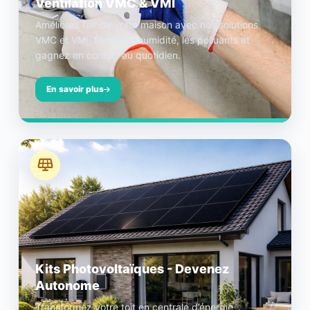
Ventilation VMC & VMI
Améliorez l’air de votre maison avec nos solutions
VMC et VMI. Éliminez l’humidité, les polluants et
gagnez en confort au quotidien.
En savoir plus
Kits Photovoltaïques - Devenez
Autonome
Transformez votre toit en centrale d’énergie