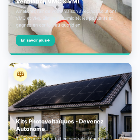
Ventilation VMC & VMI
Améliorez l’air de votre maison avec nos solutions
VMC et VMI. Éliminez l’humidité, les polluants et
gagnez en confort au quotidien.
En savoir plus
Kits Photovoltaïques - Devenez
Autonome
Transformez votre toit en centrale d’énergie