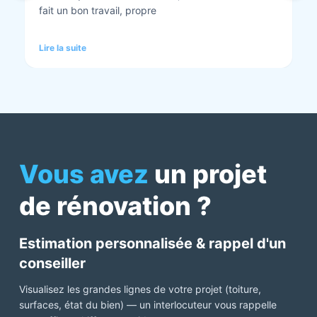
tout est nickel quand ils ont finis. Vous pouvez y
aller en toute confiance et Anthony et Laurent qui
font les devis sont très clairs et toujours réactif à
Lire la suite
chaque demande. Très contents de cette société.
Pour une fois qu’on peut dire que c’est super il ne
faut pas le louper Mme bourbonnais Et j’ai oublié
Virginie qui suit ses dossiers à la perfection. Donc 5
étoiles a tous bureau, commerciaux et intervenants
Mme bourbonnais et Mr flatot
Vous avez
un projet
de rénovation ?
Estimation personnalisée & rappel d'un
conseiller
Visualisez les grandes lignes de votre projet (toiture,
surfaces, état du bien) — un interlocuteur vous rappelle