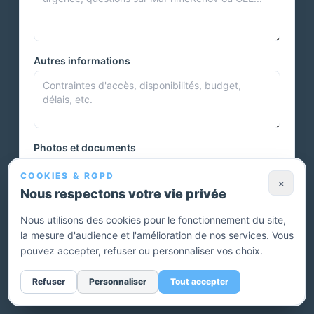
Autres informations
Photos et documents
COOKIES & RGPD
×
Nous respectons votre vie privée
Vous pouvez joindre plusieurs photos ou autres documents.
Nous utilisons des cookies pour le fonctionnement du site,
la mesure d'audience et l'amélioration de nos services. Vous
Envoyer ma demande — devis gratuit
pouvez accepter, refuser ou personnaliser vos choix.
Sans engagement. Un conseiller vous rappelle pour affiner
Refuser
Personnaliser
Tout accepter
votre projet.