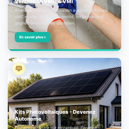
Ventilation VMC & VMI
Améliorez l’air de votre maison avec nos solutions
VMC et VMI. Éliminez l’humidité, les polluants et
gagnez en confort au quotidien.
En savoir plus
Kits Photovoltaïques - Devenez
Autonome
Transformez votre toit en centrale d’énergie