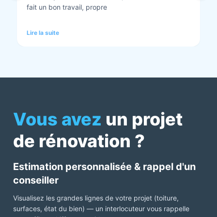
tout est nickel quand ils ont finis. Vous pouvez y
aller en toute confiance et Anthony et Laurent qui
font les devis sont très clairs et toujours réactif à
Lire la suite
chaque demande. Très contents de cette société.
Pour une fois qu’on peut dire que c’est super il ne
faut pas le louper Mme bourbonnais Et j’ai oublié
Virginie qui suit ses dossiers à la perfection. Donc 5
étoiles a tous bureau, commerciaux et intervenants
Mme bourbonnais et Mr flatot
Vous avez
un projet
de rénovation ?
Estimation personnalisée & rappel d'un
conseiller
Visualisez les grandes lignes de votre projet (toiture,
surfaces, état du bien) — un interlocuteur vous rappelle