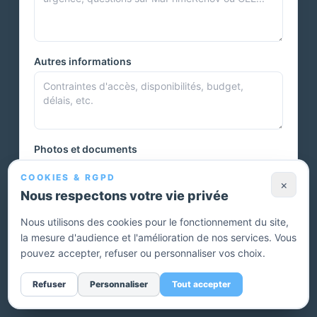
Autres informations
Photos et documents
COOKIES & RGPD
×
Nous respectons votre vie privée
Vous pouvez joindre plusieurs photos ou autres documents.
Nous utilisons des cookies pour le fonctionnement du site,
la mesure d'audience et l'amélioration de nos services. Vous
Envoyer ma demande — devis gratuit
pouvez accepter, refuser ou personnaliser vos choix.
Sans engagement. Un conseiller vous rappelle pour affiner
Refuser
Personnaliser
Tout accepter
votre projet.