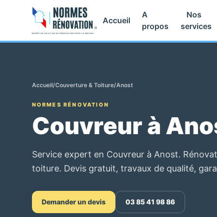
A
Nos
Accueil
propos
services
Accueil
/
Couverture & Toiture
/
Anost
NORMES RÉNOVATION
Couvreur à Ano
Service expert en Couvreur à Anost. Rénovati
toiture. Devis gratuit, travaux de qualité, gara
Demander un devis
03 85 41 98 86