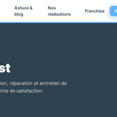
Astuce &
Nos
Franchise
D
blog
réalisations
st
on, réparation et entretien de
ntie de satisfaction.