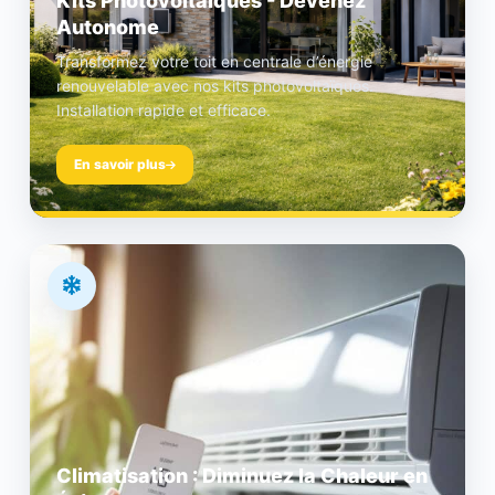
Kits Photovoltaïques - Devenez
Autonome
Transformez votre toit en centrale d’énergie
renouvelable avec nos kits photovoltaïques.
Installation rapide et efficace.
En savoir plus
Climatisation : Diminuez la Chaleur en