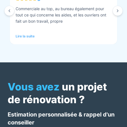
Isolation combles et rénovation façade réalisés.
Travaux bien faits. Personnel au top minutieux et
tout est nickel quand ils ont finis. Vous pouvez y
aller en toute confiance et Anthony et Laurent qui
font les devis sont très clairs et toujours réactif à
Lire la suite
chaque demande. Très contents de cette société.
Pour une fois qu’on peut dire que c’est super il ne
faut pas le louper Mme bourbonnais Et j’ai oublié
Virginie qui suit ses dossiers à la perfection. Donc 5
étoiles a tous bureau, commerciaux et intervenants
Mme bourbonnais et Mr flatot
Vous avez
un projet
de rénovation ?
Estimation personnalisée & rappel d'un
conseiller