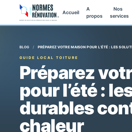
A
Nos
Accueil
propos
services
BLOG
/
PRÉPAREZ VOTRE MAISON POUR L’ÉTÉ : LES SOLU
GUIDE LOCAL TOITURE
Préparez vot
pour l’été : l
durables cont
chaleur