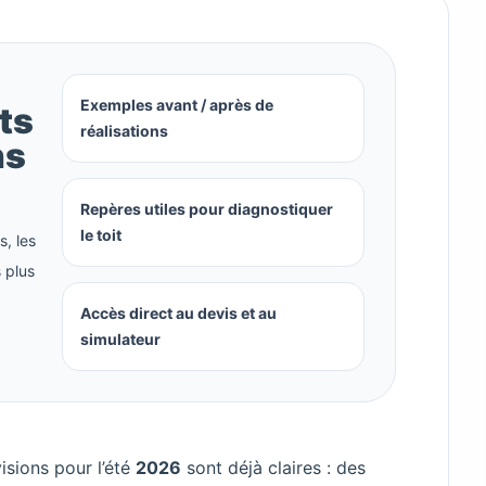
Exemples avant / après de
ts
réalisations
ns
Repères utiles pour diagnostiquer
le toit
, les
s plus
Accès direct au devis et au
simulateur
isions pour l’été
2026
sont déjà claires : des