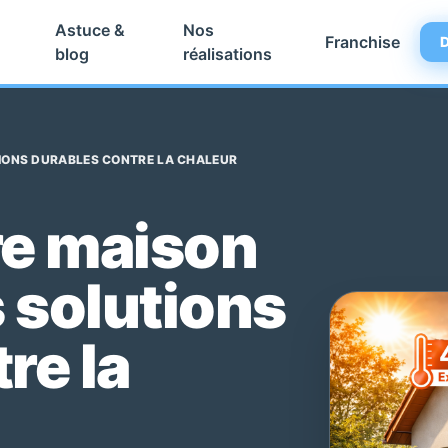
Astuce &
Nos
Franchise
D
blog
réalisations
TIONS DURABLES CONTRE LA CHALEUR
re maison
es solutions
re la