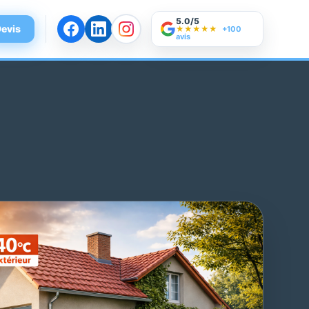
5.0/5
evis
★★★★★
+100
avis