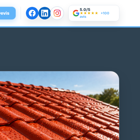
5.0/5
evis
★★★★★
+100
avis