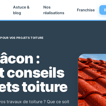
Astuce &
Nos
Franchise
D
blog
réalisations
S POUR VOS PROJETS TOITURE
âcon :
et conseils
ets toiture
s travaux de toiture ? Que ce soit