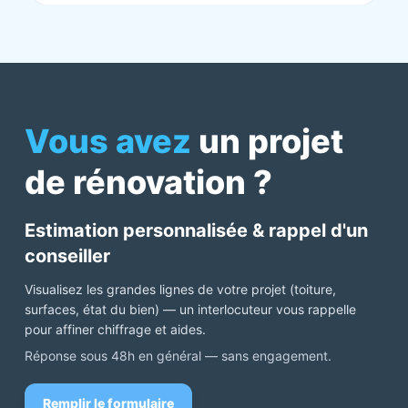
Pour une fois qu’on peut dire que c’est super il ne
faut pas le louper Mme bourbonnais Et j’ai oublié
Virginie qui suit ses dossiers à la perfection. Donc 5
étoiles a tous bureau, commerciaux et intervenants
Mme bourbonnais et Mr flatot
Vous avez
un projet
de rénovation ?
Estimation personnalisée & rappel d'un
conseiller
Visualisez les grandes lignes de votre projet (toiture,
surfaces, état du bien) — un interlocuteur vous rappelle
pour affiner chiffrage et aides.
Réponse sous 48h en général — sans engagement.
Remplir le formulaire