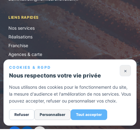
LIENS RAPIDES
Nos services
Réalisations
Franchise
Agences & carte
Conseils
COOKIES & RGPD
×
Contact / devis
Nous respectons votre vie privée
Nous utilisons des cookies pour le fonctionnement du site,
HORAIRES D'OUVERTURE
la mesure d'audience et l'amélioration de nos services. Vous
Lundi au vendredi de 8h30 à 17h. En urgence, appelez
pouvez accepter, refuser ou personnaliser vos choix.
l'agence la plus proche.
Refuser
Personnaliser
Tout accepter
RÉSEAUX SOCIAUX