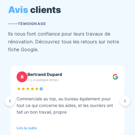
Avis
clients
TÉMOIGNAGE
Ils nous font confiance pour leurs travaux de
rénovation. Découvrez tous les retours sur notre
fiche Google.
chantal BOURBONNAIS
C
il y a quelque temps
★★★★★
Isolation combles et rénovation façade réalisés.
Travaux bien faits. Personnel au top minutieux et
tout est nickel quand ils ont finis. Vous pouvez y
aller en toute confiance et Anthony et Laurent qui
font les devis sont très clairs et toujours réactif à
Lire la suite
chaque demande. Très contents de cette société.