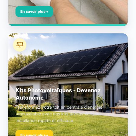
En savoir plus
Kits Photovoltaïques - Devenez
Autonome
Transformez votre toit en centrale d’énergie
renouvelable avec nos kits photovoltaïques.
Installation rapide et efficace.
En savoir plus