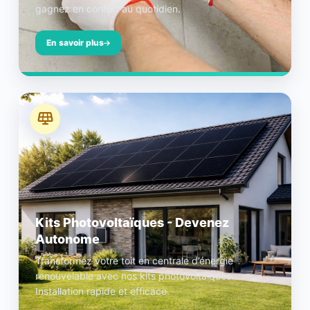
gagnez en confort au quotidien.
En savoir plus
Kits Photovoltaïques - Devenez
Autonome
Transformez votre toit en centrale d’énergie
renouvelable avec nos kits photovoltaïques.
Installation rapide et efficace.