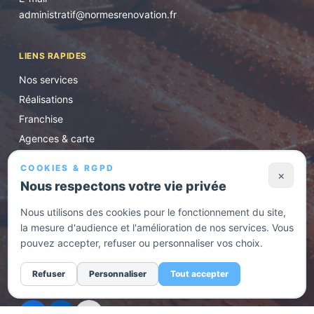
administratif@normesrenovation.fr
LIENS RAPIDES
Nos services
Réalisations
Franchise
Agences & carte
Conseils
COOKIES & RGPD
×
Contact / devis
Nous respectons votre vie privée
Nous utilisons des cookies pour le fonctionnement du site,
HORAIRES D'OUVERTURE
la mesure d'audience et l'amélioration de nos services. Vous
Lundi au vendredi de 8h30 à 17h. En urgence, appelez
pouvez accepter, refuser ou personnaliser vos choix.
l'agence la plus proche.
Refuser
Personnaliser
Tout accepter
RÉSEAUX SOCIAUX