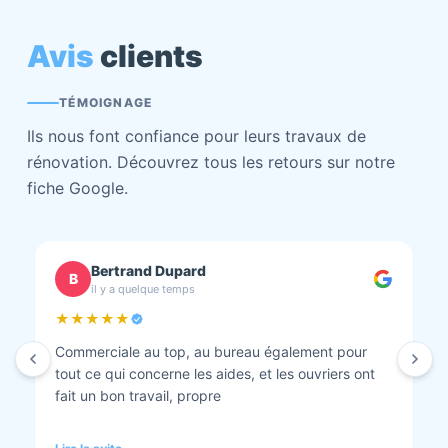
Avis
clients
TÉMOIGNAGE
Ils nous font confiance pour leurs travaux de
rénovation. Découvrez tous les retours sur notre
fiche Google.
chantal BOURBONNAIS
C
il y a quelque temps
★★★★★
Isolation combles et rénovation façade réalisés.
Travaux bien faits. Personnel au top minutieux et
tout est nickel quand ils ont finis. Vous pouvez y
aller en toute confiance et Anthony et Laurent qui
font les devis sont très clairs et toujours réactif à