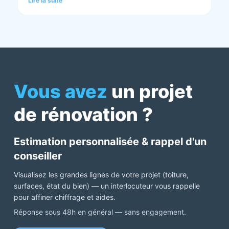
Lire la suite
chaque demande. Très contents de cette société.
Pour une fois qu’on peut dire que c’est super il ne
faut pas le louper Mme bourbonnais Et j’ai oublié
Virginie qui suit ses dossiers à la perfection. Donc 5
étoiles a tous bureau, commerciaux et intervenants
Mme bourbonnais et Mr flatot
Vous avez
un projet
de rénovation ?
Estimation personnalisée & rappel d'un
conseiller
Visualisez les grandes lignes de votre projet (toiture,
surfaces, état du bien) — un interlocuteur vous rappelle
pour affiner chiffrage et aides.
Réponse sous 48h en général — sans engagement.