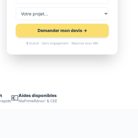
Demander mon devis →
🔒 Gratuit · Sans engagement · Réponse sous 48h
h
Aides disponibles
💶
 rapide
MaPrimeRénov' & CEE