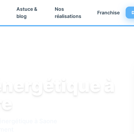
Astuce &
Nos
Franchise
D
blog
réalisations
énergétique à
re
 énergétique à Saone
ement