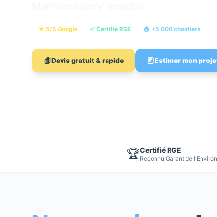
MaPrimeRénov' possible.
★ 5/5 Google
✅ Certifié RGE
🏠 +5 000 chantiers

Devis gratuit & rapide
Estimer mon proje
Certifié RGE
🏆
Reconnu Garant de l'Enviro