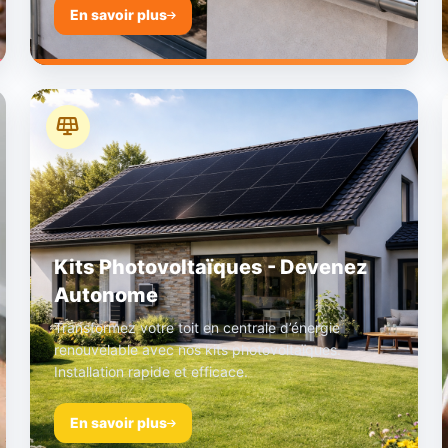
En savoir plus
Kits Photovoltaïques - Devenez
Autonome
Transformez votre toit en centrale d’énergie
renouvelable avec nos kits photovoltaïques.
Installation rapide et efficace.
En savoir plus