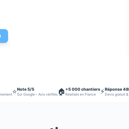
 Devis gratuit
t
Note 5/5
+5 000 chantiers
Réponse 48
⭐
🏠
⚡
nnement
Sur Google – Avis vérifiés
Réalisés en France
Devis gratuit &