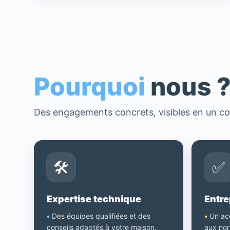
Pourquoi
nous 
Des engagements concrets, visibles en un co
🛠️
✅
Expertise technique
Entre
•
Des équipes qualifiées et des
•
Un ac
conseils adaptés à votre maison.
aux nor