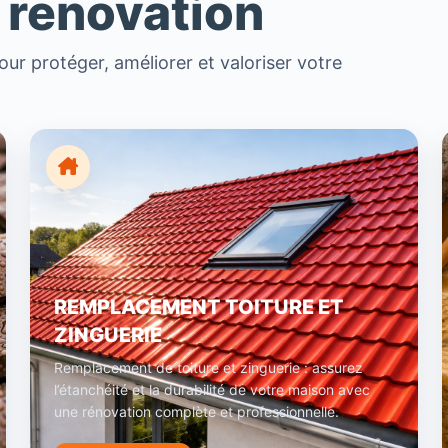
 renovation
ur protéger, améliorer et valoriser votre
REMPLACEMENT TOITURE ET
ZINGUERIE
Remplacement de toiture et zinguerie : assurez
l’étanchéité et la durabilité de votre maison avec
une rénovation complète et professionnelle.