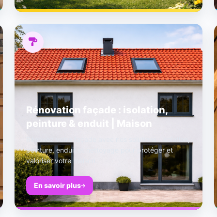
Rénovation façade : isolation,
peinture & enduit | Maison
Rénovez votre façade avec nos solutions : isolation,
peinture, enduit et nettoyage pour protéger et
valoriser votre maison.
En savoir plus