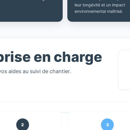
leur longévité et un impact
environnemental maîtrisé.
prise en charge
vos aides au suivi de chantier.
2
3