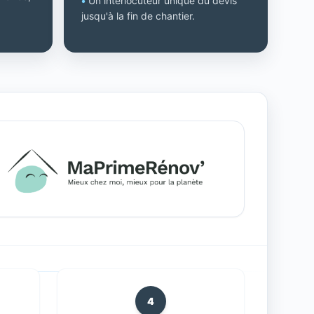
•
Un interlocuteur unique du devis
jusqu'à la fin de chantier.
4