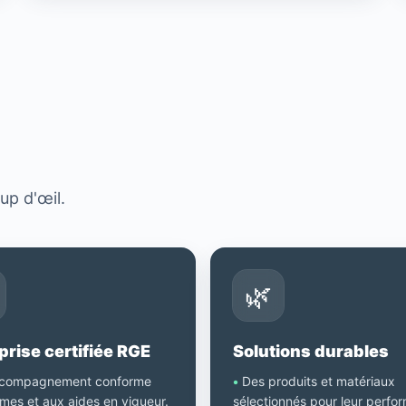
?
up d'œil.
🌿
prise certifiée RGE
Solutions durables
compagnement conforme
•
Des produits et matériaux
mes et aux aides en vigueur.
sélectionnés pour leur perfo