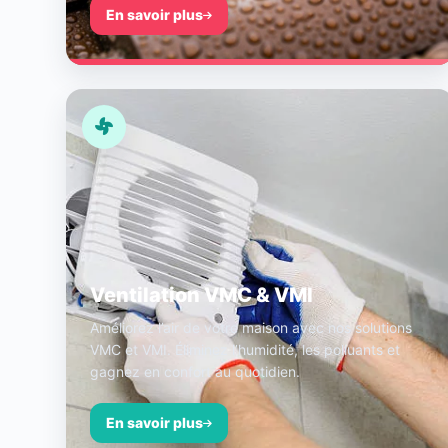
En savoir plus
Ventilation VMC & VMI
Améliorez l’air de votre maison avec nos solutions
VMC et VMI. Éliminez l’humidité, les polluants et
gagnez en confort au quotidien.
En savoir plus