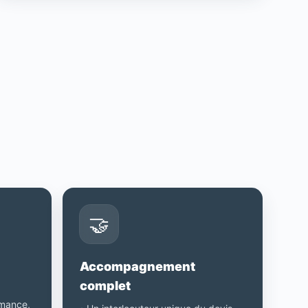
🤝
Accompagnement
complet
rmance,