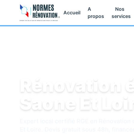
A
Nos
Accueil
propos
services
Accueil
/
Rénovation énergétique
/
Saone Et Loire
Rénovation 
Saone Et Loi
Expert local certifié RGE en Rénovation
Et Loire. Devis gratuit sous 48h, financ