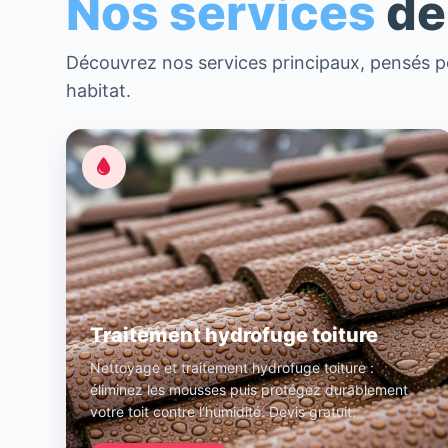
Nos services
de
Découvrez nos services principaux, pensés po
habitat.
Traitement hydrofuge toiture
Nettoyage et traitement hydrofuge toiture :
éliminez les mousses puis protégez durablement
votre toit contre l’humidité. Devis gratuit.