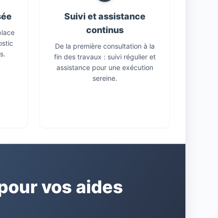
sée
Suivi et assistance
continus
place
ostic
De la première consultation à la
s.
fin des travaux : suivi régulier et
assistance pour une exécution
sereine.
our vos aides
E