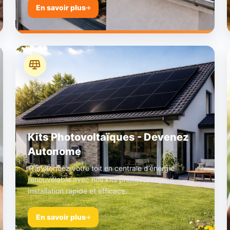
En savoir plus
Kits Photovoltaïques - Devenez
Autonome
Transformez votre toit en centrale d’énergie
renouvelable avec nos kits photovoltaïques.
Installation rapide et efficace.
En savoir plus