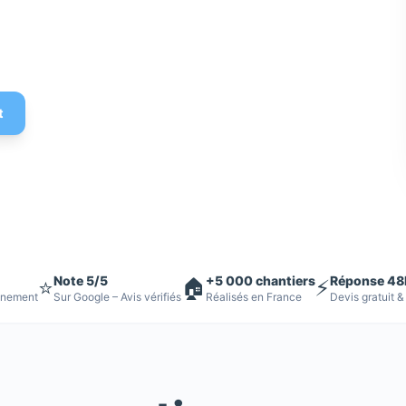
 Devis gratuit
t
Note 5/5
+5 000 chantiers
Réponse 48
⭐
🏠
⚡
nnement
Sur Google – Avis vérifiés
Réalisés en France
Devis gratuit &