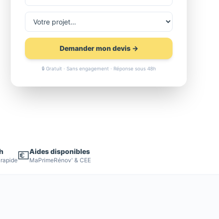
Demander mon devis →
🔒 Gratuit · Sans engagement · Réponse sous 48h
h
Aides disponibles
💶
 rapide
MaPrimeRénov' & CEE