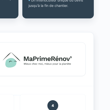
•
Un interlocuteur unique du devis
jusqu'à la fin de chantier.
4