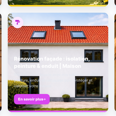
Rénovation façade : isolation,
peinture & enduit | Maison
Rénovez votre façade avec nos solutions : isolation,
peinture, enduit et nettoyage pour protéger et
valoriser votre maison.
En savoir plus