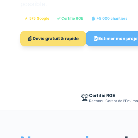
possible.
★ 5/5 Google
✅ Certifié RGE
🏠 +5 000 chantiers

Devis gratuit & rapide
Estimer mon proje
Certifié RGE
🏆
Reconnu Garant de l'Enviro