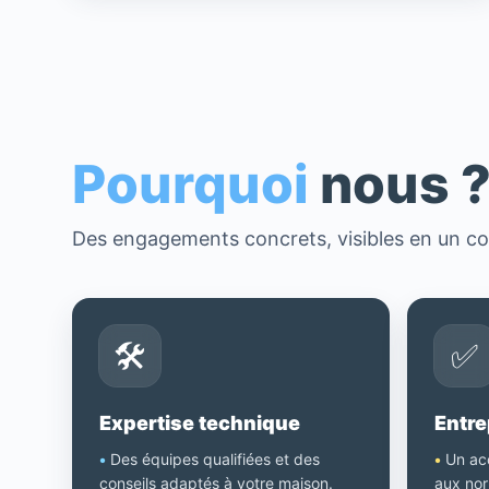
Pourquoi
nous 
Des engagements concrets, visibles en un co
🛠️
✅
Expertise technique
Entre
•
Des équipes qualifiées et des
•
Un ac
conseils adaptés à votre maison.
aux nor