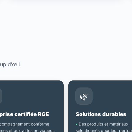
?
up d'œil.
🌿
prise certifiée RGE
Solutions durables
compagnement conforme
•
Des produits et matériaux
mes et aux aides en vigueur.
sélectionnés pour leur perfo