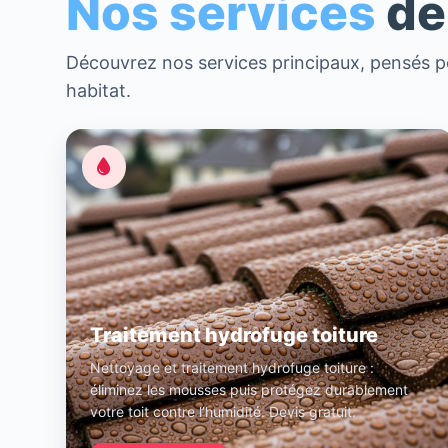
Nos services
de
Découvrez nos services principaux, pensés po
habitat.
Traitement hydrofuge toiture
Nettoyage et traitement hydrofuge toiture :
éliminez les mousses puis protégez durablement
votre toit contre l’humidité. Devis gratuit.