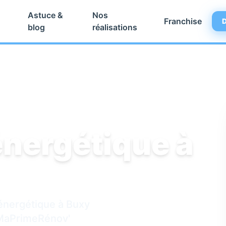
Astuce &
Nos
Franchise
D
blog
réalisations
énergétique à
 énergétique à Buxy
 MaPrimeRénov'