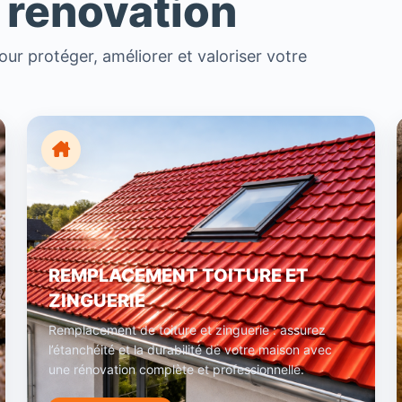
 renovation
ur protéger, améliorer et valoriser votre
REMPLACEMENT TOITURE ET
ZINGUERIE
Remplacement de toiture et zinguerie : assurez
l’étanchéité et la durabilité de votre maison avec
une rénovation complète et professionnelle.