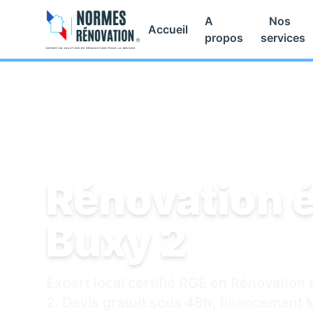
A
Nos
Accueil
propos
services
Accueil
/
Rénovation énergétique
/
Buxy 2
Rénovation 
Buxy 2
Expert local certifié RGE en Rénovation
2. Devis gratuit sous 48h, financement