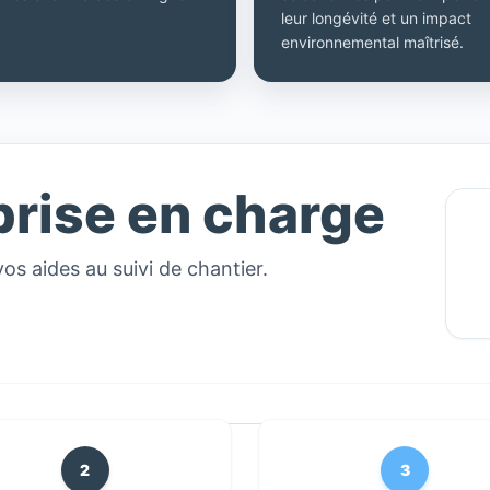
leur longévité et un impact
environnemental maîtrisé.
prise en charge
vos aides au suivi de chantier.
2
3