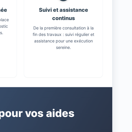
sée
Suivi et assistance
continus
place
ostic
De la première consultation à la
s.
fin des travaux : suivi régulier et
assistance pour une exécution
sereine.
our vos aides
E