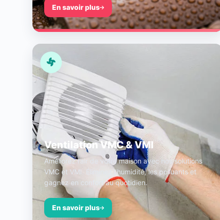
En savoir plus
Ventilation VMC & VMI
Améliorez l’air de votre maison avec nos solutions
VMC et VMI. Éliminez l’humidité, les polluants et
gagnez en confort au quotidien.
En savoir plus