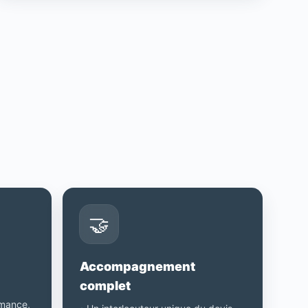
🤝
Accompagnement
complet
rmance,