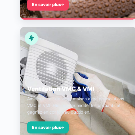
En savoir plus
Ventilation VMC & VMI
Améliorez l’air de votre maison avec nos solutions
VMC et VMI. Éliminez l’humidité, les polluants et
gagnez en confort au quotidien.
En savoir plus