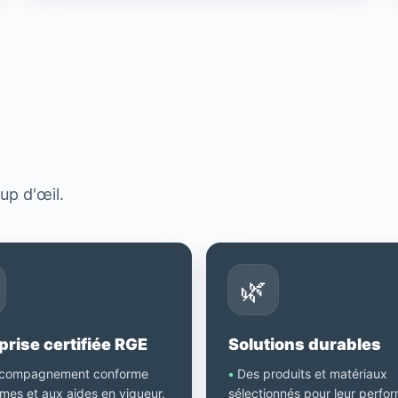
?
up d'œil.
🌿
prise certifiée RGE
Solutions durables
compagnement conforme
•
Des produits et matériaux
mes et aux aides en vigueur.
sélectionnés pour leur perfo