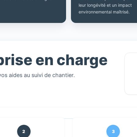
leur longévité et un impact
environnemental maîtrisé.
prise en charge
vos aides au suivi de chantier.
2
3