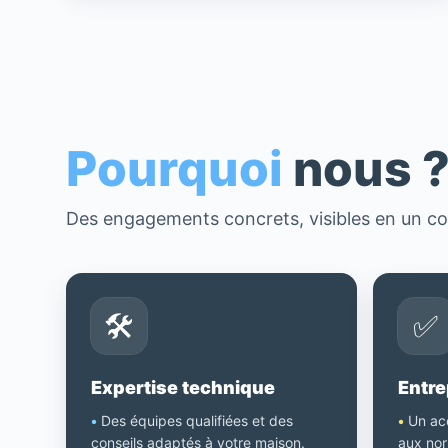
Pourquoi
nous 
Des engagements concrets, visibles en un co
🛠️
✅
Expertise technique
Entre
•
Des équipes qualifiées et des
•
Un ac
conseils adaptés à votre maison.
aux nor