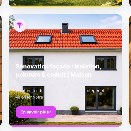
Rénovation façade : isolation,
peinture & enduit | Maison
Rénovez votre façade avec nos solutions : isolation,
peinture, enduit et nettoyage pour protéger et
valoriser votre maison.
En savoir plus