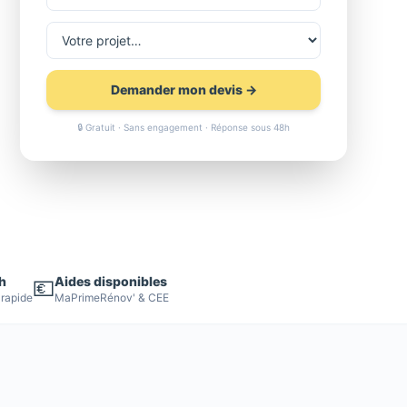
Demander mon devis →
🔒 Gratuit · Sans engagement · Réponse sous 48h
h
Aides disponibles
💶
 rapide
MaPrimeRénov' & CEE