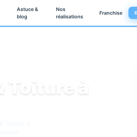
Astuce &
Nos
Franchise
D
blog
réalisations
 Toiture à
& Toiture à
ncement