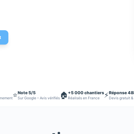
 Devis gratuit
t
Note 5/5
+5 000 chantiers
Réponse 48
⭐
🏠
⚡
nnement
Sur Google – Avis vérifiés
Réalisés en France
Devis gratuit &