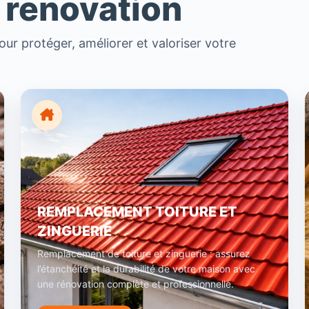
 renovation
ur protéger, améliorer et valoriser votre
REMPLACEMENT TOITURE ET
ZINGUERIE
Remplacement de toiture et zinguerie : assurez
l’étanchéité et la durabilité de votre maison avec
une rénovation complète et professionnelle.