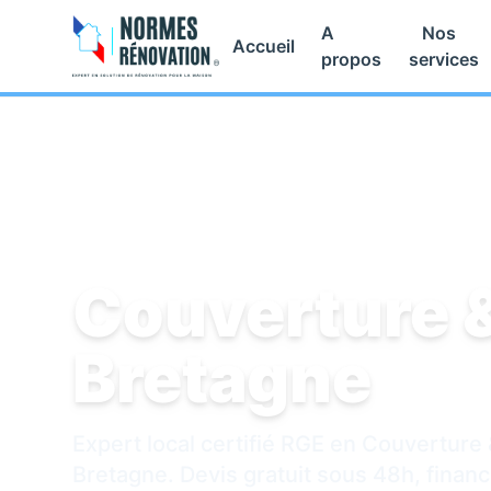
A
Nos
Accueil
propos
services
Accueil
/
Couverture & Toiture
/
Bretagne
Couverture &
Bretagne
Expert local certifié RGE en Couverture 
Bretagne. Devis gratuit sous 48h, fina