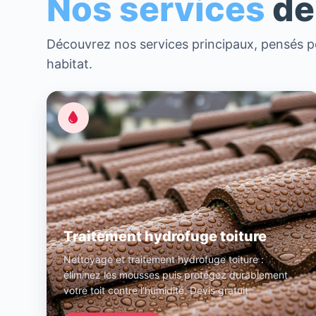
Nos services
de
Découvrez nos services principaux, pensés po
habitat.
Traitement hydrofuge toiture
Nettoyage et traitement hydrofuge toiture :
éliminez les mousses puis protégez durablement
votre toit contre l’humidité. Devis gratuit.