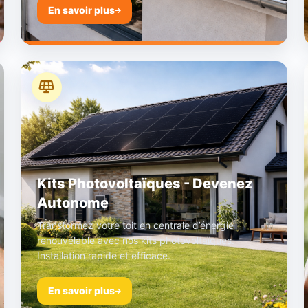
En savoir plus
Kits Photovoltaïques - Devenez
Autonome
Transformez votre toit en centrale d’énergie
renouvelable avec nos kits photovoltaïques.
Installation rapide et efficace.
En savoir plus