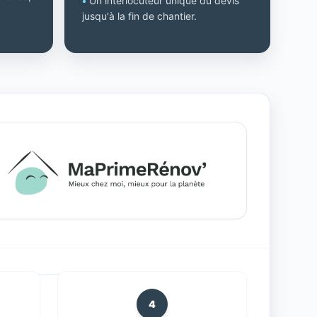
•
Un interlocuteur unique du devis
jusqu'à la fin de chantier.
4