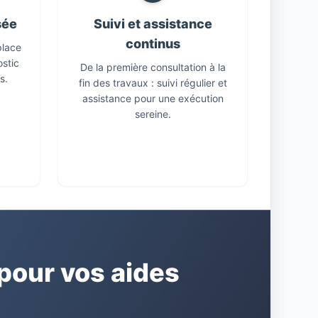
sée
Suivi et assistance
continus
place
ostic
De la première consultation à la
s.
fin des travaux : suivi régulier et
assistance pour une exécution
sereine.
our vos aides
E