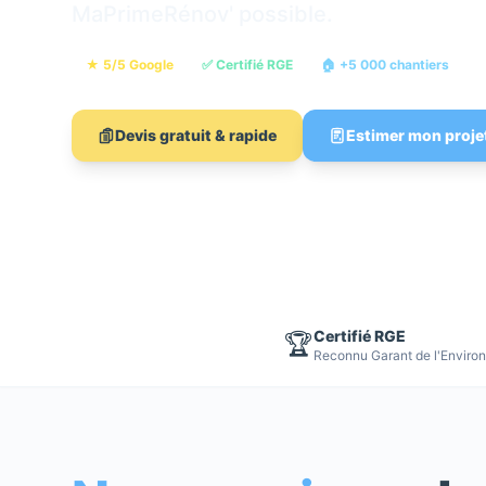
MaPrimeRénov' possible.
★ 5/5 Google
✅ Certifié RGE
🏠 +5 000 chantiers

Devis gratuit & rapide
Estimer mon proje
Certifié RGE
🏆
Reconnu Garant de l'Enviro