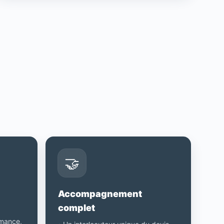
🤝
Accompagnement
complet
rmance,