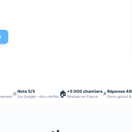
 Devis gratuit
t
Note 5/5
+5 000 chantiers
Réponse 48
⭐
🏠
⚡
nnement
Sur Google – Avis vérifiés
Réalisés en France
Devis gratuit &