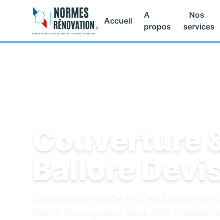
A
Nos
Accueil
propos
services
Accueil
/
Couverture & Toiture
/
Ballore Devis
Couverture &
Ballore Devi
Expert local certifié RGE en Couverture 
Devis. Devis gratuit sous 48h, finance