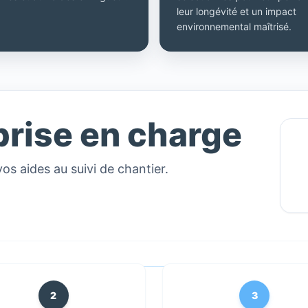
leur longévité et un impact
environnemental maîtrisé.
prise en charge
vos aides au suivi de chantier.
2
3