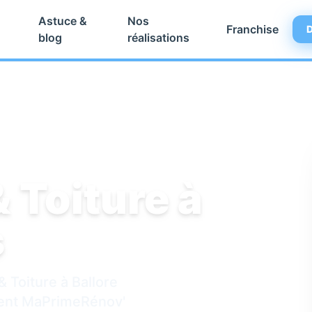
Astuce &
Nos
Franchise
D
blog
réalisations
 Toiture à
s
& Toiture à Ballore
ment MaPrimeRénov'