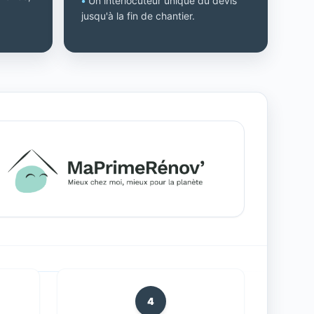
•
Un interlocuteur unique du devis
jusqu'à la fin de chantier.
4