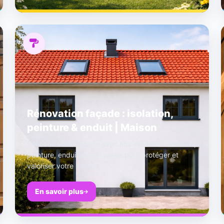
Rénovation façade : isolation,
peinture & enduit | Maison
Rénovez votre façade avec nos solutions : isolation,
peinture, enduit et nettoyage pour protéger et
valoriser votre maison.
En savoir plus