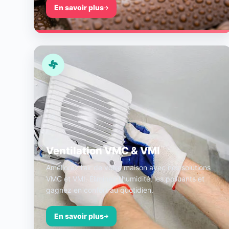
En savoir plus
Ventilation VMC & VMI
Améliorez l’air de votre maison avec nos solutions
VMC et VMI. Éliminez l’humidité, les polluants et
gagnez en confort au quotidien.
En savoir plus