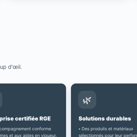
?
up d'œil.
🌿
prise certifiée RGE
Solutions durables
compagnement conforme
•
Des produits et matériaux
mes et aux aides en vigueur.
sélectionnés pour leur perfo