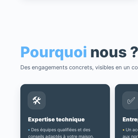
Pourquoi
nous 
Des engagements concrets, visibles en un co
🛠️
✅
Expertise technique
Entre
•
Des équipes qualifiées et des
•
Un ac
conseils adaptés à votre maison.
aux nor