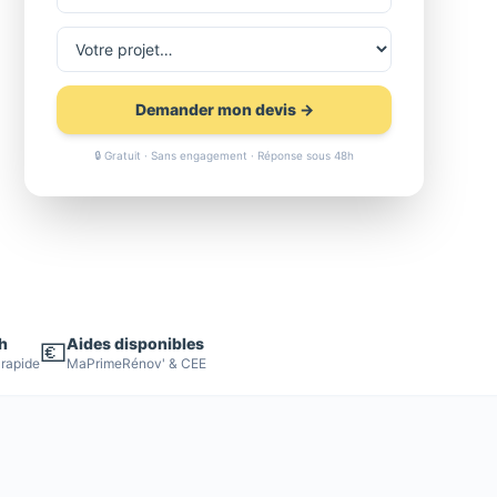
Demander mon devis →
🔒 Gratuit · Sans engagement · Réponse sous 48h
h
Aides disponibles
💶
 rapide
MaPrimeRénov' & CEE