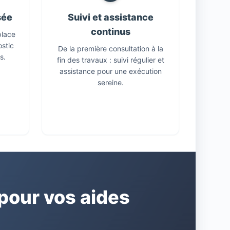
sée
Suivi et assistance
continus
place
ostic
De la première consultation à la
s.
fin des travaux : suivi régulier et
assistance pour une exécution
sereine.
our vos aides
E