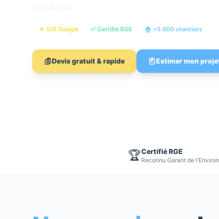
possible.
★ 5/5 Google
✅ Certifié RGE
🏠 +5 000 chantiers

Devis gratuit & rapide
Estimer mon proje
Certifié RGE
🏆
Reconnu Garant de l'Enviro