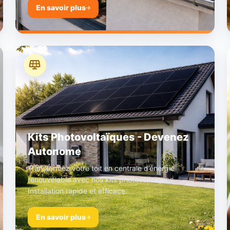
En savoir plus
Kits Photovoltaïques - Devenez
Autonome
Transformez votre toit en centrale d’énergie
renouvelable avec nos kits photovoltaïques.
Installation rapide et efficace.
En savoir plus