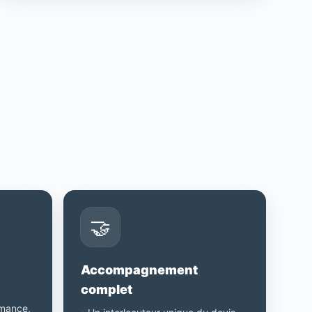
🤝
Accompagnement
complet
rmance,