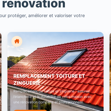
 renovation
ur protéger, améliorer et valoriser votre
REMPLACEMENT TOITURE ET
ZINGUERIE
Remplacement de toiture et zinguerie : assurez
l’étanchéité et la durabilité de votre maison avec
une rénovation complète et professionnelle.