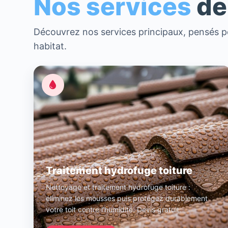
Nos services
de
Découvrez nos services principaux, pensés po
habitat.
Traitement hydrofuge toiture
Nettoyage et traitement hydrofuge toiture :
éliminez les mousses puis protégez durablement
votre toit contre l’humidité. Devis gratuit.