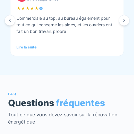
★★★★★
Isolation combles et rénovation façade réalisés.
Travaux bien faits. Personnel au top minutieux et
tout est nickel quand ils ont finis. Vous pouvez y
aller en toute confiance et Anthony et Laurent qui
font les devis sont très clairs et toujours réactif à
Lire la suite
chaque demande. Très contents de cette société.
Pour une fois qu’on peut dire que c’est super il ne
faut pas le louper Mme bourbonnais Et j’ai oublié
Virginie qui suit ses dossiers à la perfection. Donc 5
étoiles a tous bureau, commerciaux et intervenants
Mme bourbonnais et Mr flatot
FAQ
Questions
fréquentes
Tout ce que vous devez savoir sur la rénovation
énergétique