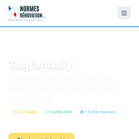
Accueil
/
Rénovation
Tag/antully
Votre expert local certifié RGE. Toiture,
isolation, façade, VMC, électrique. Devis
gratuit sous 48h.
★ 5/5 Google
✅ Certifié RGE
🏠 +5 000 chantiers
💶 Devis gratuit