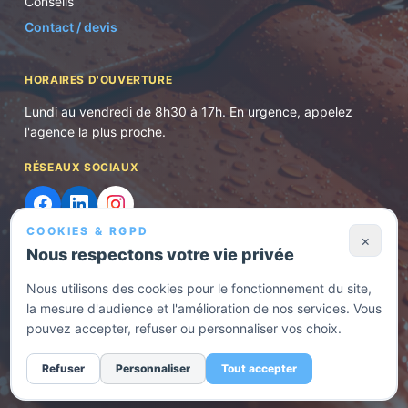
Conseils
Contact / devis
HORAIRES D'OUVERTURE
Lundi au vendredi de 8h30 à 17h. En urgence, appelez
l'agence la plus proche.
RÉSEAUX SOCIAUX
COOKIES & RGPD
×
Nous respectons votre vie privée
Nous utilisons des cookies pour le fonctionnement du site,
©
2026
Normes et Rénovation. Tous droits réservés.
la mesure d'audience et l'amélioration de nos services. Vous
Politique de confidentialité
· Entreprise RGE — Rénovation énergétique
pouvez accepter, refuser ou personnaliser vos choix.
—
Demander un devis
Gérer les cookies
Refuser
Personnaliser
Tout accepter