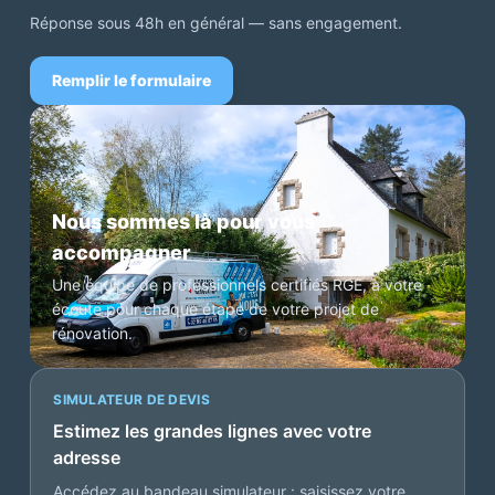
Réponse sous 48h en général — sans engagement.
Remplir le formulaire
Nous sommes là pour vous
accompagner
Une équipe de professionnels certifiés RGE, à votre
écoute pour chaque étape de votre projet de
rénovation.
SIMULATEUR DE DEVIS
Estimez les grandes lignes avec votre
adresse
Accédez au bandeau simulateur : saisissez votre