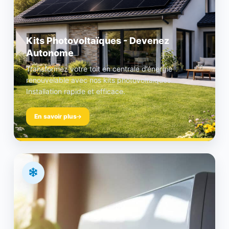
Kits Photovoltaïques - Devenez
Autonome
Transformez votre toit en centrale d’énergie
renouvelable avec nos kits photovoltaïques.
Installation rapide et efficace.
En savoir plus