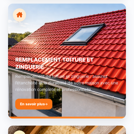
REMPLACEMENT TOITURE ET
ZINGUERIE
Remplacement de toiture et zinguerie : assurez
l’étanchéité et la durabilité de votre maison avec une
rénovation complète et professionnelle.
En savoir plus