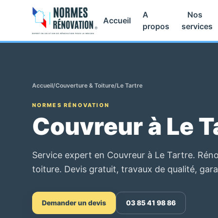
A
Nos
Accueil
propos
services
Accueil
/
Couverture & Toiture
/
Le Tartre
NORMES RÉNOVATION
Couvreur à Le T
Service expert en Couvreur à Le Tartre. Réno
toiture. Devis gratuit, travaux de qualité, gara
Demander un devis
03 85 41 98 86