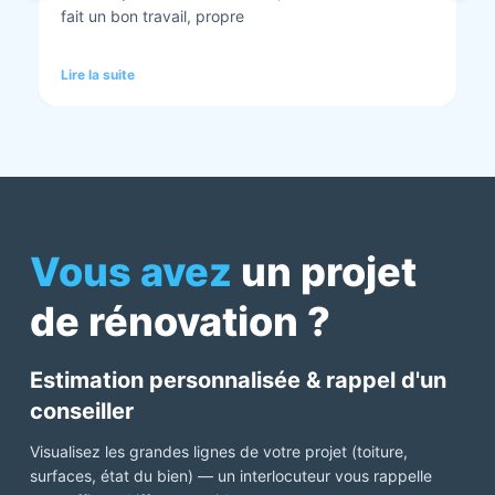
tout est nickel quand ils ont finis. Vous pouvez y
aller en toute confiance et Anthony et Laurent qui
font les devis sont très clairs et toujours réactif à
Lire la suite
chaque demande. Très contents de cette société.
Pour une fois qu’on peut dire que c’est super il ne
faut pas le louper Mme bourbonnais Et j’ai oublié
Virginie qui suit ses dossiers à la perfection. Donc 5
étoiles a tous bureau, commerciaux et intervenants
Mme bourbonnais et Mr flatot
Vous avez
un projet
de rénovation ?
Estimation personnalisée & rappel d'un
conseiller
Visualisez les grandes lignes de votre projet (toiture,
surfaces, état du bien) — un interlocuteur vous rappelle