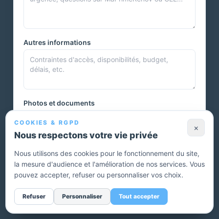
Autres informations
Photos et documents
COOKIES & RGPD
×
Nous respectons votre vie privée
Vous pouvez joindre plusieurs photos ou autres documents.
Nous utilisons des cookies pour le fonctionnement du site,
la mesure d'audience et l'amélioration de nos services. Vous
Envoyer ma demande — devis gratuit
pouvez accepter, refuser ou personnaliser vos choix.
Sans engagement. Un conseiller vous rappelle pour affiner
Refuser
Personnaliser
Tout accepter
votre projet.