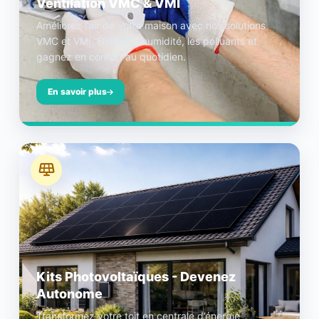
Ventilation VMC & VMI
Améliorez l’air de votre maison avec nos solutions
VMC et VMI. Éliminez l’humidité, les polluants et
gagnez en confort au quotidien.
En savoir plus
Kits Photovoltaïques - Devenez
Autonome
Transformez votre toit en centrale d’énergie