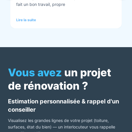
tout est nickel quand ils ont finis. Vous pouvez y
aller en toute confiance et Anthony et Laurent qui
font les devis sont très clairs et toujours réactif à
Lire la suite
chaque demande. Très contents de cette société.
Pour une fois qu’on peut dire que c’est super il ne
faut pas le louper Mme bourbonnais Et j’ai oublié
Virginie qui suit ses dossiers à la perfection. Donc 5
étoiles a tous bureau, commerciaux et intervenants
Mme bourbonnais et Mr flatot
Vous avez
un projet
de rénovation ?
Estimation personnalisée & rappel d'un
conseiller
Visualisez les grandes lignes de votre projet (toiture,
surfaces, état du bien) — un interlocuteur vous rappelle