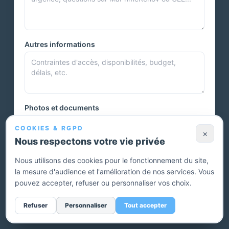
Autres informations
Photos et documents
COOKIES & RGPD
×
Nous respectons votre vie privée
Vous pouvez joindre plusieurs photos ou autres documents.
Nous utilisons des cookies pour le fonctionnement du site,
la mesure d'audience et l'amélioration de nos services. Vous
Envoyer ma demande — devis gratuit
pouvez accepter, refuser ou personnaliser vos choix.
Sans engagement. Un conseiller vous rappelle pour affiner
Refuser
Personnaliser
Tout accepter
votre projet.