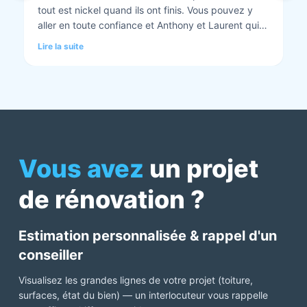
tout est nickel quand ils ont finis. Vous pouvez y
aller en toute confiance et Anthony et Laurent qui
font les devis sont très clairs et toujours réactif à
Lire la suite
chaque demande. Très contents de cette société.
Pour une fois qu’on peut dire que c’est super il ne
faut pas le louper Mme bourbonnais Et j’ai oublié
Virginie qui suit ses dossiers à la perfection. Donc 5
étoiles a tous bureau, commerciaux et intervenants
Mme bourbonnais et Mr flatot
Vous avez
un projet
de rénovation ?
Estimation personnalisée & rappel d'un
conseiller
Visualisez les grandes lignes de votre projet (toiture,
surfaces, état du bien) — un interlocuteur vous rappelle