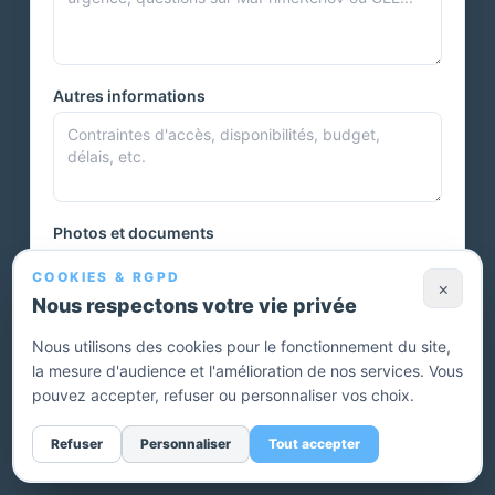
Autres informations
Photos et documents
COOKIES & RGPD
×
Nous respectons votre vie privée
Vous pouvez joindre plusieurs photos ou autres documents.
Nous utilisons des cookies pour le fonctionnement du site,
la mesure d'audience et l'amélioration de nos services. Vous
Envoyer ma demande — devis gratuit
pouvez accepter, refuser ou personnaliser vos choix.
Sans engagement. Un conseiller vous rappelle pour affiner
Refuser
Personnaliser
Tout accepter
votre projet.