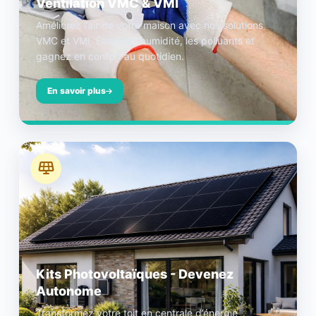
Ventilation VMC & VMI
Améliorez l’air de votre maison avec nos solutions
VMC et VMI. Éliminez l’humidité, les polluants et
gagnez en confort au quotidien.
En savoir plus
Kits Photovoltaïques - Devenez
Autonome
Transformez votre toit en centrale d’énergie