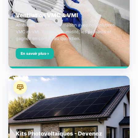
Ventilation VMC & VMI
Améliorez l’air de votre maison avec nos solutions
VMC et VMI. Éliminez l’humidité, les polluants et
gagnez en confort au quotidien.
En savoir plus
Kits Photovoltaïques - Devenez