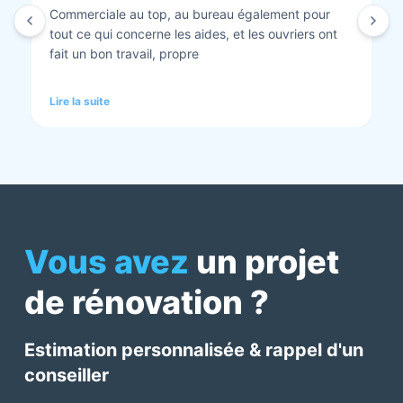
Isolation combles et rénovation façade réalisés.
Travaux bien faits. Personnel au top minutieux et
tout est nickel quand ils ont finis. Vous pouvez y
aller en toute confiance et Anthony et Laurent qui
font les devis sont très clairs et toujours réactif à
Lire la suite
chaque demande. Très contents de cette société.
Pour une fois qu’on peut dire que c’est super il ne
faut pas le louper Mme bourbonnais Et j’ai oublié
Virginie qui suit ses dossiers à la perfection. Donc 5
étoiles a tous bureau, commerciaux et intervenants
Mme bourbonnais et Mr flatot
Vous avez
un projet
de rénovation ?
Estimation personnalisée & rappel d'un
conseiller