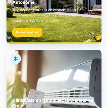
Autonome
Transformez votre toit en centrale d’énergie
renouvelable avec nos kits photovoltaïques.
Installation rapide et efficace.
En savoir plus
Climatisation : Diminuez la Chaleur en
Été