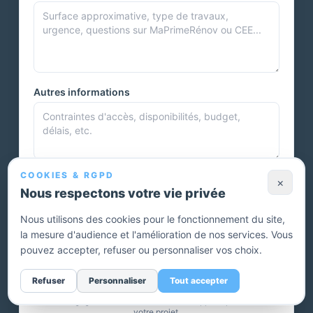
Autres informations
COOKIES & RGPD
Photos et documents
×
Nous respectons votre vie privée
Nous utilisons des cookies pour le fonctionnement du site,
la mesure d'audience et l'amélioration de nos services. Vous
Vous pouvez joindre plusieurs photos ou autres documents.
pouvez accepter, refuser ou personnaliser vos choix.
Envoyer ma demande — devis gratuit
Refuser
Personnaliser
Tout accepter
Sans engagement. Un conseiller vous rappelle pour affiner
votre projet.