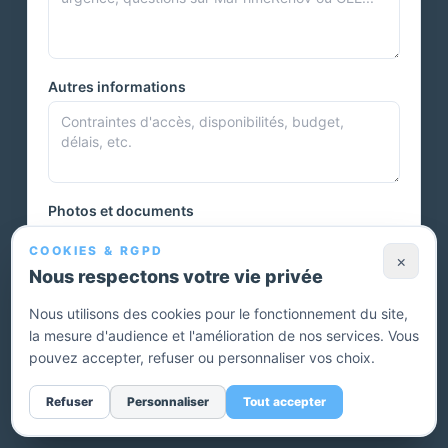
Autres informations
Photos et documents
COOKIES & RGPD
×
Nous respectons votre vie privée
Vous pouvez joindre plusieurs photos ou autres documents.
Nous utilisons des cookies pour le fonctionnement du site,
la mesure d'audience et l'amélioration de nos services. Vous
Envoyer ma demande — devis gratuit
pouvez accepter, refuser ou personnaliser vos choix.
Sans engagement. Un conseiller vous rappelle pour affiner
Refuser
Personnaliser
Tout accepter
votre projet.