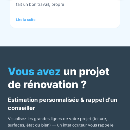
tout est nickel quand ils ont finis. Vous pouvez y
aller en toute confiance et Anthony et Laurent qui
font les devis sont très clairs et toujours réactif à
Lire la suite
chaque demande. Très contents de cette société.
Pour une fois qu’on peut dire que c’est super il ne
faut pas le louper Mme bourbonnais Et j’ai oublié
Virginie qui suit ses dossiers à la perfection. Donc 5
étoiles a tous bureau, commerciaux et intervenants
Mme bourbonnais et Mr flatot
Vous avez
un projet
de rénovation ?
Estimation personnalisée & rappel d'un
conseiller
Visualisez les grandes lignes de votre projet (toiture,
surfaces, état du bien) — un interlocuteur vous rappelle