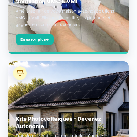
Ventilation VMC & VMI
Améliorez l’air de votre maison avec nos solutions
VMC et VMI. Éliminez l’humidité, les polluants et
gagnez en confort au quotidien.
En savoir plus
Kits Photovoltaïques - Devenez
Autonome
Transformez votre toit en centrale d’énergie