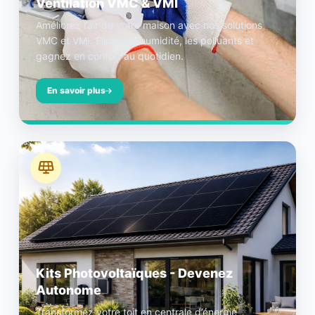
Ventilation VMC & VMI
Améliorez l’air de votre maison avec nos solutions
VMC et VMI. Éliminez l’humidité, les polluants et
gagnez en confort au quotidien.
En savoir plus
Kits Photovoltaïques - Devenez
Autonome
Transformez votre toit en centrale d’énergie