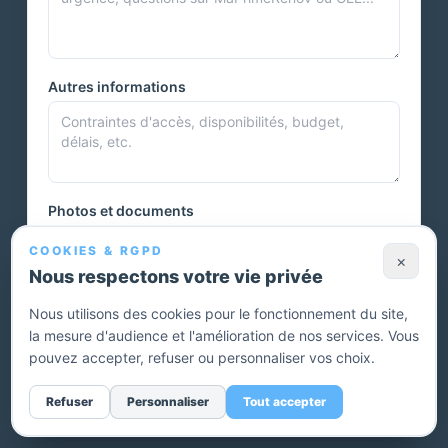
Autres informations
Photos et documents
COOKIES & RGPD
×
Nous respectons votre vie privée
Vous pouvez joindre plusieurs photos ou autres documents.
Nous utilisons des cookies pour le fonctionnement du site,
la mesure d'audience et l'amélioration de nos services. Vous
Envoyer ma demande — devis gratuit
pouvez accepter, refuser ou personnaliser vos choix.
Sans engagement. Un conseiller vous rappelle pour affiner
Refuser
Personnaliser
Tout accepter
votre projet.