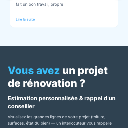
tout est nickel quand ils ont finis. Vous pouvez y
aller en toute confiance et Anthony et Laurent qui
font les devis sont très clairs et toujours réactif à
Lire la suite
chaque demande. Très contents de cette société.
Pour une fois qu’on peut dire que c’est super il ne
faut pas le louper Mme bourbonnais Et j’ai oublié
Virginie qui suit ses dossiers à la perfection. Donc 5
étoiles a tous bureau, commerciaux et intervenants
Mme bourbonnais et Mr flatot
Vous avez
un projet
de rénovation ?
Estimation personnalisée & rappel d'un
conseiller
Visualisez les grandes lignes de votre projet (toiture,
surfaces, état du bien) — un interlocuteur vous rappelle