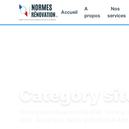
A
Nos
Accueil
propos
services
Accueil
/
Rénovation
Category si
Votre expert local certifié RGE. Toiture, 
VMC, électrique. Devis gratuit sous 48h