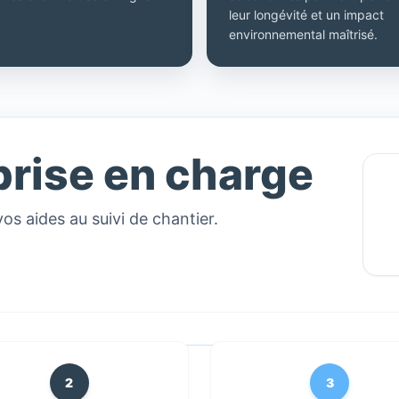
leur longévité et un impact
environnemental maîtrisé.
prise en charge
vos aides au suivi de chantier.
2
3