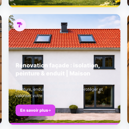
Rénovation façade : isolation,
peinture & enduit | Maison
Rénovez votre façade avec nos solutions : isolation,
peinture, enduit et nettoyage pour protéger et
valoriser votre maison.
En savoir plus