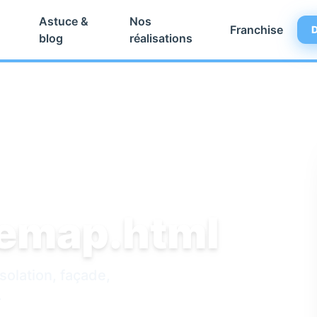
Astuce &
Nos
Franchise
D
blog
réalisations
temap.html
isolation, façade,
.