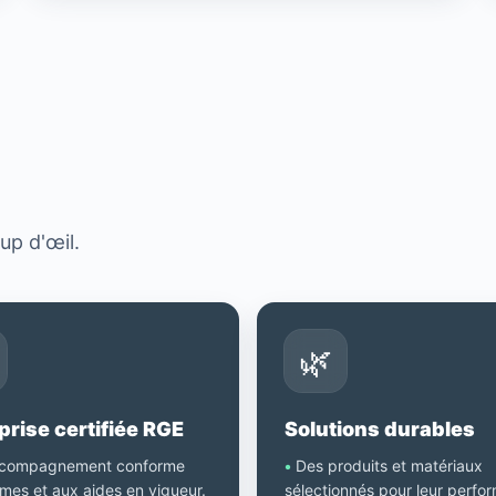
?
up d'œil.
🌿
prise certifiée RGE
Solutions durables
compagnement conforme
•
Des produits et matériaux
mes et aux aides en vigueur.
sélectionnés pour leur perfo