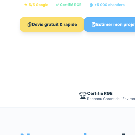
★ 5/5 Google
✅ Certifié RGE
🏠 +5 000 chantiers

Devis gratuit & rapide
Estimer mon proje
Certifié RGE
🏆
Reconnu Garant de l'Enviro