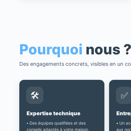
Pourquoi
nous 
Des engagements concrets, visibles en un co
🛠️
✅
Expertise technique
Entre
•
Des équipes qualifiées et des
•
Un ac
conseils adaptés à votre maison.
aux nor