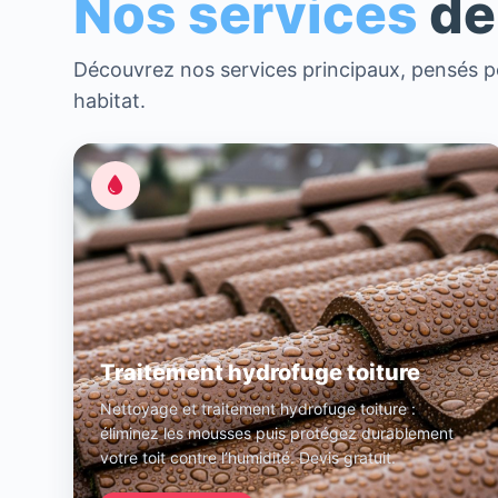
Nos services
de
Découvrez nos services principaux, pensés po
habitat.
Traitement hydrofuge toiture
Nettoyage et traitement hydrofuge toiture :
éliminez les mousses puis protégez durablement
votre toit contre l’humidité. Devis gratuit.