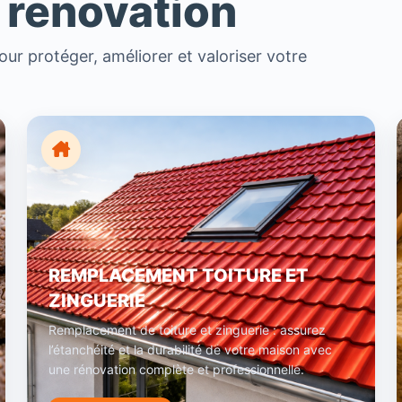
 renovation
ur protéger, améliorer et valoriser votre
REMPLACEMENT TOITURE ET
ZINGUERIE
Remplacement de toiture et zinguerie : assurez
l’étanchéité et la durabilité de votre maison avec
une rénovation complète et professionnelle.