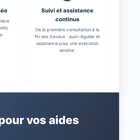
sée
Suivi et assistance
continus
place
ostic
De la première consultation à la
s.
fin des travaux : suivi régulier et
assistance pour une exécution
sereine.
our vos aides
E