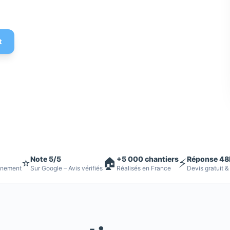
 Devis gratuit
t
Note 5/5
+5 000 chantiers
Réponse 48
⭐
🏠
⚡
nnement
Sur Google – Avis vérifiés
Réalisés en France
Devis gratuit &