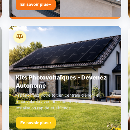
En savoir plus
Kits Photovoltaïques - Devenez
Autonome
Transformez votre toit en centrale d’énergie
renouvelable avec nos kits photovoltaïques.
Installation rapide et efficace.
En savoir plus