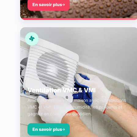
En savoir plus
Ventilation VMC & VMI
Améliorez l’air de votre maison avec nos solutions
VMC et VMI. Éliminez l’humidité, les polluants et
gagnez en confort au quotidien.
En savoir plus