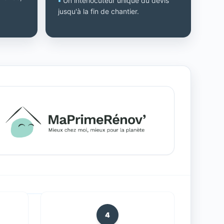
•
Un interlocuteur unique du devis
jusqu'à la fin de chantier.
4