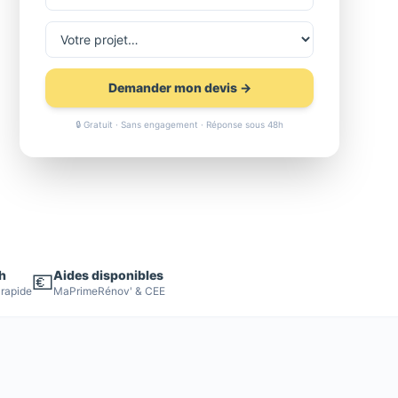
Demander mon devis →
🔒 Gratuit · Sans engagement · Réponse sous 48h
h
Aides disponibles
💶
 rapide
MaPrimeRénov' & CEE