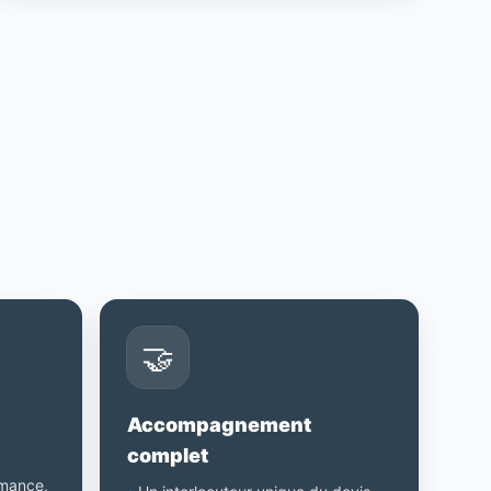
🤝
Accompagnement
complet
rmance,