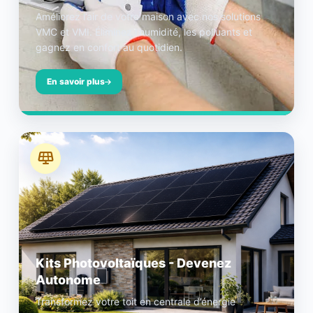
Améliorez l’air de votre maison avec nos solutions
VMC et VMI. Éliminez l’humidité, les polluants et
gagnez en confort au quotidien.
En savoir plus
Kits Photovoltaïques - Devenez
Autonome
Transformez votre toit en centrale d’énergie