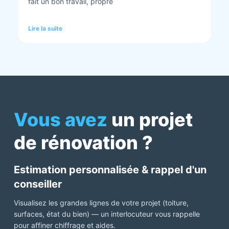
tout est nickel quand ils ont finis. Vous pouvez y
aller en toute confiance et Anthony et Laurent qui
font les devis sont très clairs et toujours réactif à
Lire la suite
chaque demande. Très contents de cette société.
Pour une fois qu’on peut dire que c’est super il ne
faut pas le louper Mme bourbonnais Et j’ai oublié
Virginie qui suit ses dossiers à la perfection. Donc 5
étoiles a tous bureau, commerciaux et intervenants
Mme bourbonnais et Mr flatot
Vous avez
un projet
de rénovation ?
Estimation personnalisée & rappel d'un
conseiller
Visualisez les grandes lignes de votre projet (toiture,
surfaces, état du bien) — un interlocuteur vous rappelle
pour affiner chiffrage et aides.