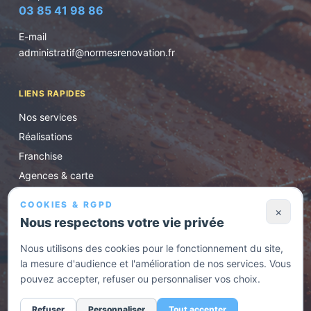
03 85 41 98 86
E-mail
administratif@normesrenovation.fr
LIENS RAPIDES
Nos services
Réalisations
Franchise
Agences & carte
Conseils
COOKIES & RGPD
×
Contact / devis
Nous respectons votre vie privée
Nous utilisons des cookies pour le fonctionnement du site,
HORAIRES D'OUVERTURE
la mesure d'audience et l'amélioration de nos services. Vous
pouvez accepter, refuser ou personnaliser vos choix.
Lundi au vendredi de 8h30 à 17h. En urgence, appelez
l'agence la plus proche.
Refuser
Personnaliser
Tout accepter