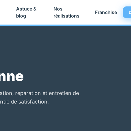
Astuce &
Nos
Franchise
D
blog
réalisations
enne
tion, réparation et entretien de
ntie de satisfaction.