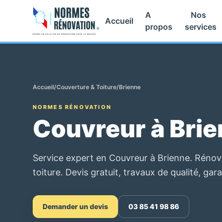
A
Nos
Accueil
propos
services
Accueil
/
Couverture & Toiture
/
Brienne
NORMES RÉNOVATION
Couvreur à Bri
Service expert en Couvreur à Brienne. Rénova
toiture. Devis gratuit, travaux de qualité, gara
Demander un devis
03 85 41 98 86