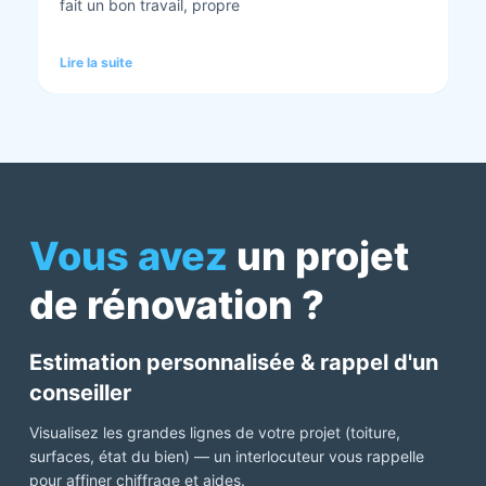
tout est nickel quand ils ont finis. Vous pouvez y
aller en toute confiance et Anthony et Laurent qui
font les devis sont très clairs et toujours réactif à
Lire la suite
chaque demande. Très contents de cette société.
Pour une fois qu’on peut dire que c’est super il ne
faut pas le louper Mme bourbonnais Et j’ai oublié
Virginie qui suit ses dossiers à la perfection. Donc 5
étoiles a tous bureau, commerciaux et intervenants
Mme bourbonnais et Mr flatot
Vous avez
un projet
de rénovation ?
Estimation personnalisée & rappel d'un
conseiller
Visualisez les grandes lignes de votre projet (toiture,
surfaces, état du bien) — un interlocuteur vous rappelle
pour affiner chiffrage et aides.