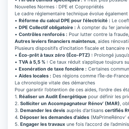
Nouvelles Normes : DPE et Copropriétés
Le cadre réglementaire technique évolue également p
•
Réforme du calcul DPE pour l’électricité :
Le coeff
•
DPE Collectif obligatoire :
À compter du 1er janvie
•
Contrôles renforcés :
Pour lutter contre la fraude
Autres leviers financiers maintenus
, aides rénova
Plusieurs dispositifs d’incitation fiscale et bancair
•
Éco-prêt à taux zéro (Éco-PTZ) :
Prolongé jusqu
•
TVA à 5,5 % :
Ce taux réduit s’applique toujours su
•
Exonération de taxe foncière :
Certaines communes
•
Aides locales :
Des régions comme l’Île-de-France
La chronologie vitale des démarches
Pour garantir l’obtention de ces aides, l’ordre des é
1.
Réaliser un Audit Énergétique
pour définir les pri
2.
Solliciter un Accompagnateur Rénov’ (MAR)
, ob
3.
Demander les devis
auprès d’artisans
certifiés 
4.
Déposer les demandes d’aides
(MaPrimeRénov’ 
5.
Engager les travaux
une fois l’accord de l’adminis