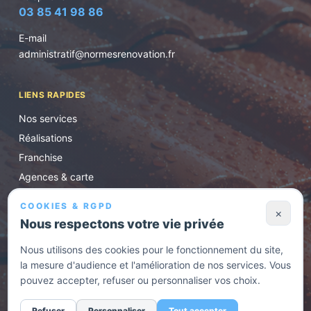
03 85 41 98 86
E-mail
administratif@normesrenovation.fr
LIENS RAPIDES
Nos services
Réalisations
Franchise
Agences & carte
Conseils
COOKIES & RGPD
×
Contact / devis
Nous respectons votre vie privée
Nous utilisons des cookies pour le fonctionnement du site,
HORAIRES D'OUVERTURE
la mesure d'audience et l'amélioration de nos services. Vous
Lundi au vendredi de 8h30 à 17h. En urgence, appelez
pouvez accepter, refuser ou personnaliser vos choix.
l'agence la plus proche.
Refuser
Personnaliser
Tout accepter