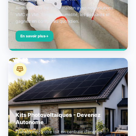
Améliorez l’air de votre maison avec nos solutions
VMC et VMI. Éliminez l’humidité, les polluants et
gagnez en confort au quotidien.
En savoir plus
Kits Photovoltaïques - Devenez
Autonome
Transformez votre toit en centrale d’énergie