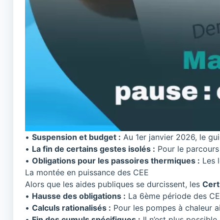
•
Suspension et budget :
Au 1er janvier 2026, le gu
•
La fin de certains gestes isolés :
Pour le parcours
•
Obligations pour les passoires thermiques :
Les 
La montée en puissance des CEE
Alors que les aides publiques se durcissent, les
Cert
•
Hausse des obligations :
La 6ème période des CE
•
Calculs rationalisés :
Pour les pompes à chaleur air
•
Fin des cumuls spécifiques :
Il n’est plus possib